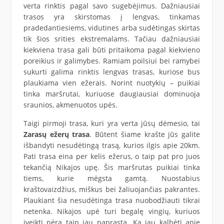
verta rinktis pagal savo sugebėjimus. Dažniausiai
trasos yra skirstomas į lengvas, tinkamas
pradedantiesiems, vidutines arba sudėtingas skirtas
tik šios srities ekstremalams. Tačiau dažniausiai
kiekviena trasa gali būti pritaikoma pagal kiekvieno
poreikius ir galimybes. Ramiam poilsiui bei ramybei
sukurti galima rinktis lengvas trasas, kuriose bus
plaukiama vien ežerais. Norint nuotykių – puikiai
tinka maršrutai, kuriuose daugiausiai dominuoja
sraunios, akmenuotos upės.
Taigi pirmoji trasa, kuri yra verta jūsų dėmesio, tai
Zarasų ežerų trasa
. Būtent šiame krašte jūs galite
išbandyti nesudėtingą trasą, kurios ilgis apie 20km.
Pati trasa eina per kelis ežerus, o taip pat pro juos
tekančią Nikajos upę. Šis maršrutas puikiai tinka
tiems, kurie mėgsta gamtą. Nuostabius
kraštovaizdžius, miškus bei žaliuojančias pakrantes.
Plaukiant šia nesudėtinga trasa nuobodžiauti tikrai
netenka. Nikajos upė turi begalę vingių, kuriuos
įveikti nėra taip jau paprasta. Ką jau kalbėti apie