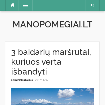
Skip
Menu
to
content
MANOPOMEGIAI.LT
3 baidarių maršrutai,
kuriuos verta
išbandyti
administratorius
2017/06/07