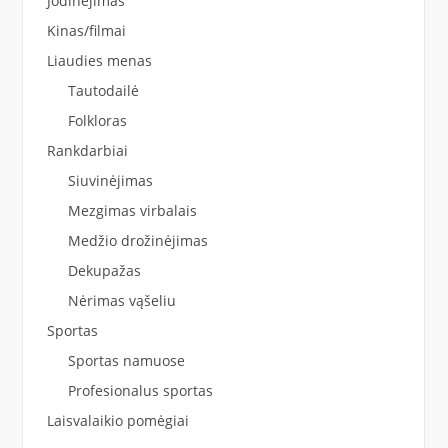
Jodinėjimas
Kinas/filmai
Liaudies menas
Tautodailė
Folkloras
Rankdarbiai
Siuvinėjimas
Mezgimas virbalais
Medžio drožinėjimas
Dekupažas
Nėrimas vąšeliu
Sportas
Sportas namuose
Profesionalus sportas
Laisvalaikio pomėgiai