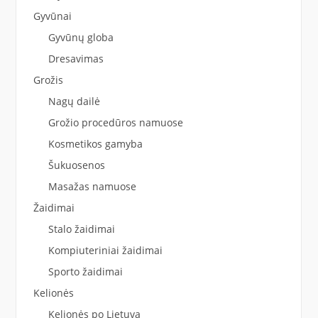
Gyvūnai
Gyvūnų globa
Dresavimas
Grožis
Nagų dailė
Grožio procedūros namuose
Kosmetikos gamyba
Šukuosenos
Masažas namuose
Žaidimai
Stalo žaidimai
Kompiuteriniai žaidimai
Sporto žaidimai
Kelionės
Kelionės po Lietuvą