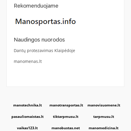
Rekomenduojame
Naudingos nuorodos
Dantų protezavimas Klaipėdoje
manomenas.lt
manotechnika.lt
manotransportas.lt
manovisuomene.lt
pasauliomaistas.lt
tiktarpmusu.lt
tarpmusu.lt
vaikas123.lt
manobustas.net
manomedicina.lt