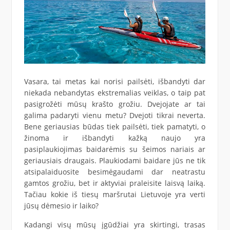
Vasara, tai metas kai norisi pailsėti, išbandyti dar
niekada nebandytas ekstremalias veiklas, o taip pat
pasigrožėti mūsų krašto grožiu. Dvejojate ar tai
galima padaryti vienu metu? Dvejoti tikrai neverta.
Bene geriausias būdas tiek pailsėti, tiek pamatyti, o
žinoma ir išbandyti kažką naujo yra
pasiplaukiojimas baidarėmis su šeimos nariais ar
geriausiais draugais. Plaukiodami baidare jūs ne tik
atsipalaiduosite besimėgaudami dar neatrastu
gamtos grožiu, bet ir aktyviai praleisite laisvą laiką.
Tačiau kokie iš tiesų maršrutai Lietuvoje yra verti
jūsų dėmesio ir laiko?
Kadangi visų mūsų įgūdžiai yra skirtingi, trasas