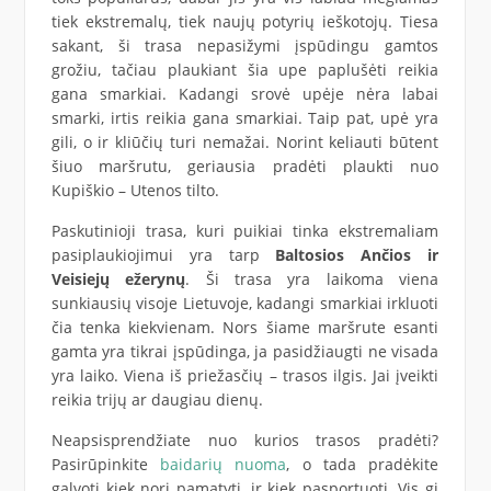
tiek ekstremalų, tiek naujų potyrių ieškotojų. Tiesa
sakant, ši trasa nepasižymi įspūdingu gamtos
grožiu, tačiau plaukiant šia upe paplušėti reikia
gana smarkiai. Kadangi srovė upėje nėra labai
smarki, irtis reikia gana smarkiai. Taip pat, upė yra
gili, o ir kliūčių turi nemažai. Norint keliauti būtent
šiuo maršrutu, geriausia pradėti plaukti nuo
Kupiškio – Utenos tilto.
Paskutinioji trasa, kuri puikiai tinka ekstremaliam
pasiplaukiojimui yra tarp
Baltosios Ančios ir
Veisiejų ežerynų
. Ši trasa yra laikoma viena
sunkiausių visoje Lietuvoje, kadangi smarkiai irkluoti
čia tenka kiekvienam. Nors šiame maršrute esanti
gamta yra tikrai įspūdinga, ja pasidžiaugti ne visada
yra laiko. Viena iš priežasčių – trasos ilgis. Jai įveikti
reikia trijų ar daugiau dienų.
Neapsisprendžiate nuo kurios trasos pradėti?
Pasirūpinkite
baidarių nuoma
, o tada pradėkite
galvoti kiek nori pamatyti, ir kiek pasportuoti. Vis gi