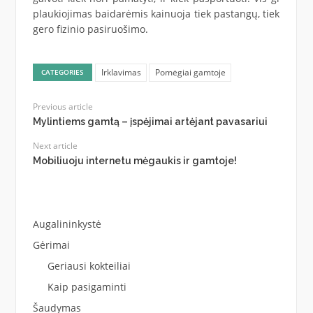
plaukiojimas baidarėmis kainuoja tiek pastangų, tiek
gero fizinio pasiruošimo.
Irklavimas
Pomėgiai gamtoje
CATEGORIES
Previous article
Mylintiems gamtą – įspėjimai artėjant pavasariui
Next article
Mobiliuoju internetu mėgaukis ir gamtoje!
Augalininkystė
Gėrimai
Geriausi kokteiliai
Kaip pasigaminti
Šaudymas