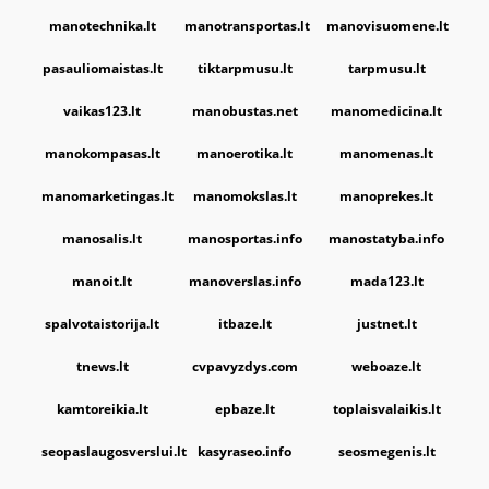
manotechnika.lt
manotransportas.lt
manovisuomene.lt
pasauliomaistas.lt
tiktarpmusu.lt
tarpmusu.lt
vaikas123.lt
manobustas.net
manomedicina.lt
manokompasas.lt
manoerotika.lt
manomenas.lt
manomarketingas.lt
manomokslas.lt
manoprekes.lt
manosalis.lt
manosportas.info
manostatyba.info
manoit.lt
manoverslas.info
mada123.lt
spalvotaistorija.lt
itbaze.lt
justnet.lt
tnews.lt
cvpavyzdys.com
weboaze.lt
kamtoreikia.lt
epbaze.lt
toplaisvalaikis.lt
seopaslaugosverslui.lt
kasyraseo.info
seosmegenis.lt