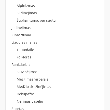
Alpinizmas
Slidinėjimas
Šuoliai guma, parašiutu
Jodinėjimas
Kinas/filmai
Liaudies menas
Tautodailė
Folkloras
Rankdarbiai
Siuvinėjimas
Mezgimas virbalais
Medžio drožinėjimas
Dekupažas
Nėrimas vąšeliu
Sportas