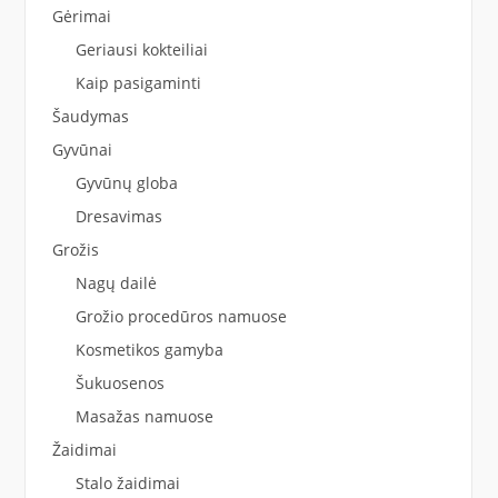
Gėrimai
Geriausi kokteiliai
Kaip pasigaminti
Šaudymas
Gyvūnai
Gyvūnų globa
Dresavimas
Grožis
Nagų dailė
Grožio procedūros namuose
Kosmetikos gamyba
Šukuosenos
Masažas namuose
Žaidimai
Stalo žaidimai