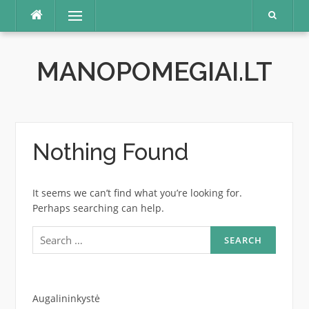
Skip
Menu
to
content
MANOPOMEGIAI.LT
Nothing Found
It seems we can’t find what you’re looking for.
Perhaps searching can help.
Search
for:
Augalininkystė