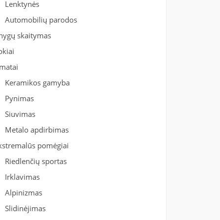
Lenktynės
Automobilių parodos
nygų skaitymas
okiai
matai
Keramikos gamyba
Pynimas
Siuvimas
Metalo apdirbimas
kstremalūs pomėgiai
Riedlenčių sportas
Irklavimas
Alpinizmas
Slidinėjimas