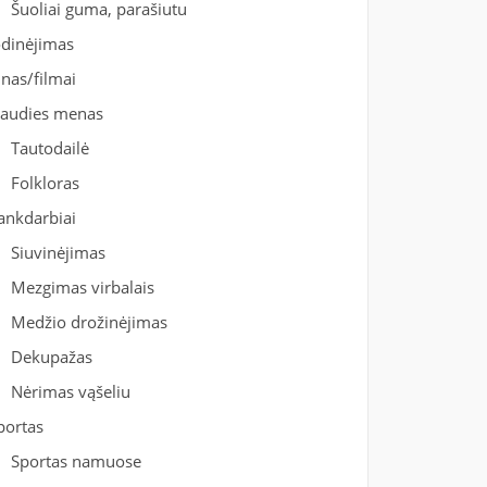
Šuoliai guma, parašiutu
odinėjimas
inas/filmai
iaudies menas
Tautodailė
Folkloras
ankdarbiai
Siuvinėjimas
Mezgimas virbalais
Medžio drožinėjimas
Dekupažas
Nėrimas vąšeliu
portas
Sportas namuose