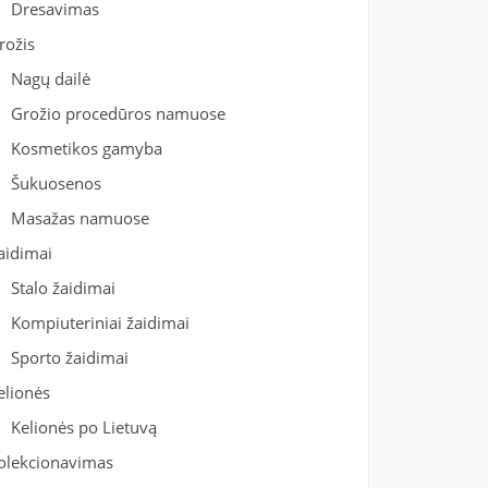
Dresavimas
rožis
Nagų dailė
Grožio procedūros namuose
Kosmetikos gamyba
Šukuosenos
Masažas namuose
aidimai
Stalo žaidimai
Kompiuteriniai žaidimai
Sporto žaidimai
elionės
Kelionės po Lietuvą
olekcionavimas