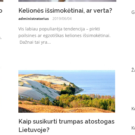
o
Kelionės išsimokėtinai, ar verta?
G
administratorius
2019/06/04
Vis labiau populiarėja tendencija – pirkti
poilsines ar egzotiškas keliones išsimokėtinai.
,
Dažnai tai yra...
Ž
K
Kaip susikurti trumpas atostogas
K
Lietuvoje?