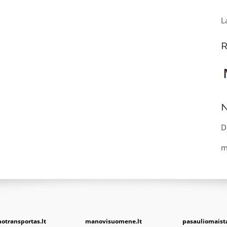
L
R
N
D
m
otransportas.lt
manovisuomene.lt
pasauliomaista