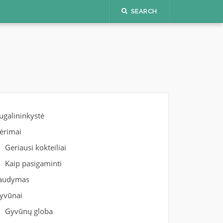
SEARCH
ugalininkystė
ėrimai
Geriausi kokteiliai
Kaip pasigaminti
audymas
yvūnai
Gyvūnų globa