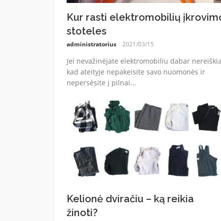
Kur rasti elektromobilių įkrovim
stoteles
administratorius
2021/03/15
Jei nevažinėjate elektromobiliu dabar nereiškia
kad ateityje nepakeisite savo nuomonės ir
nepersėsite į pilnai...
Kelionė dviračiu – ką reikia
žinoti?