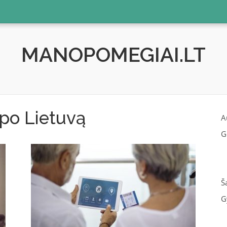
MANOPOMEGIAI.LT
 po Lietuvą
A
G
Š
G