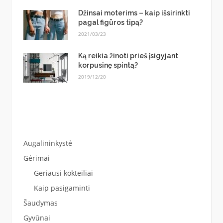
Džinsai moterims – kaip išsirinkti
pagal figūros tipą?
2021/03/23
Ką reikia žinoti prieš įsigyjant
korpusinę spintą?
2019/12/20
Augalininkystė
Gėrimai
Geriausi kokteiliai
Kaip pasigaminti
Šaudymas
Gyvūnai