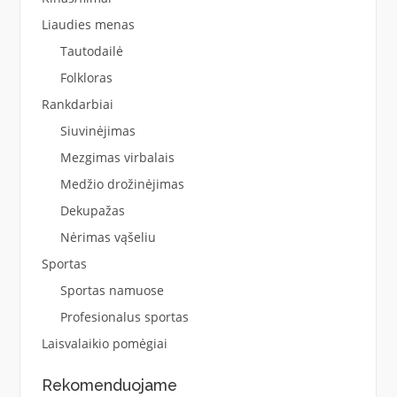
Liaudies menas
Tautodailė
Folkloras
Rankdarbiai
Siuvinėjimas
Mezgimas virbalais
Medžio drožinėjimas
Dekupažas
Nėrimas vąšeliu
Sportas
Sportas namuose
Profesionalus sportas
Laisvalaikio pomėgiai
Rekomenduojame