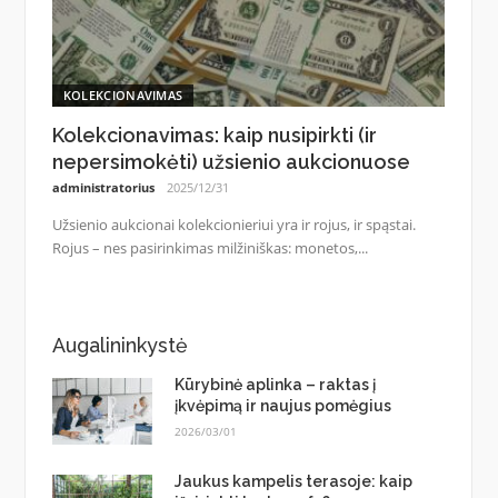
KOLEKCIONAVIMAS
Kolekcionavimas: kaip nusipirkti (ir
nepersimokėti) užsienio aukcionuose
administratorius
2025/12/31
Užsienio aukcionai kolekcionieriui yra ir rojus, ir spąstai.
Rojus – nes pasirinkimas milžiniškas: monetos,...
Augalininkystė
Kūrybinė aplinka – raktas į
įkvėpimą ir naujus pomėgius
2026/03/01
Jaukus kampelis terasoje: kaip