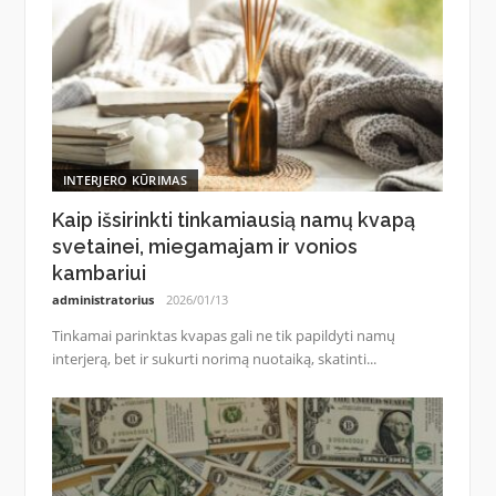
INTERJERO KŪRIMAS
Kaip išsirinkti tinkamiausią namų kvapą
svetainei, miegamajam ir vonios
kambariui
administratorius
2026/01/13
Tinkamai parinktas kvapas gali ne tik papildyti namų
interjerą, bet ir sukurti norimą nuotaiką, skatinti...