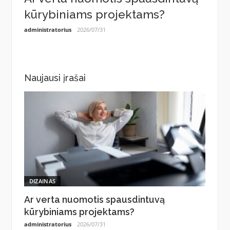
t
kūrybiniams projektams?
spor
administratorius
2026/07/31
administ
Naujausi įrašai
DIZAINAS
Ar verta nuomotis spausdintuvą
kūrybiniams projektams?
administratorius
2026/07/31