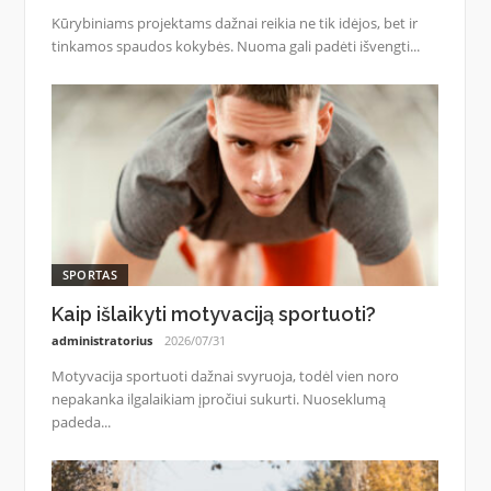
Kūrybiniams projektams dažnai reikia ne tik idėjos, bet ir
tinkamos spaudos kokybės. Nuoma gali padėti išvengti...
SPORTAS
Kaip išlaikyti motyvaciją sportuoti?
administratorius
2026/07/31
Motyvacija sportuoti dažnai svyruoja, todėl vien noro
nepakanka ilgalaikiam įpročiui sukurti. Nuoseklumą
padeda...