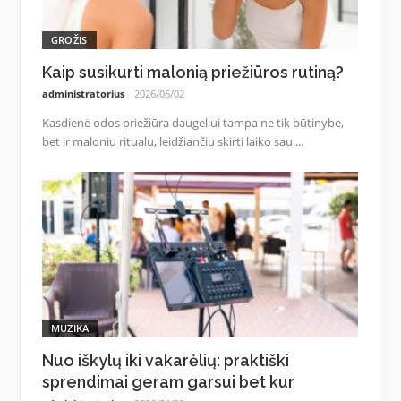
GROŽIS
Kaip susikurti malonią priežiūros rutiną?
administratorius
2026/06/02
Kasdienė odos priežiūra daugeliui tampa ne tik būtinybe,
bet ir maloniu ritualu, leidžiančiu skirti laiko sau....
MUZIKA
Nuo iškylų iki vakarėlių: praktiški
sprendimai geram garsui bet kur