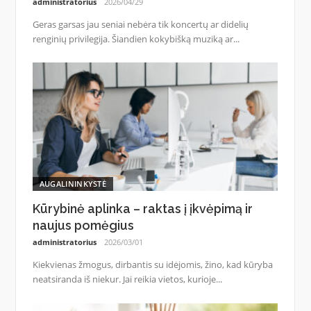
administratorius
2026/04/29
Geras garsas jau seniai nebėra tik koncertų ar didelių
renginių privilegija. Šiandien kokybišką muziką ar...
AUGALININKYSTĖ
Kūrybinė aplinka – raktas į įkvėpimą ir
naujus pomėgius
administratorius
2026/03/01
Kiekvienas žmogus, dirbantis su idėjomis, žino, kad kūryba
neatsiranda iš niekur. Jai reikia vietos, kurioje...