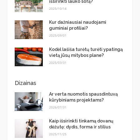
išsirinkti lauko sofą?
2025/10/14
Kur dažniausiai naudojami
guminiai profiliai?
2025/09/01
Kodėl lašiša turėtų turėti ypatingą
vietą jūsų mitybos plane?
2025/03/31
Dizainas
Ar verta nuomotis spausdintuvą
kūrybiniams projektams?
2026/07/31
Kaip išsirinkti tinkamą dovanų
dėžutę: dydis, forma ir stilius
2025/11/25