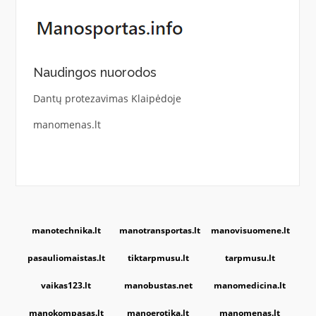
Naudingos nuorodos
Dantų protezavimas Klaipėdoje
manomenas.lt
manotechnika.lt
manotransportas.lt
manovisuomene.lt
pasauliomaistas.lt
tiktarpmusu.lt
tarpmusu.lt
vaikas123.lt
manobustas.net
manomedicina.lt
manokompasas.lt
manoerotika.lt
manomenas.lt