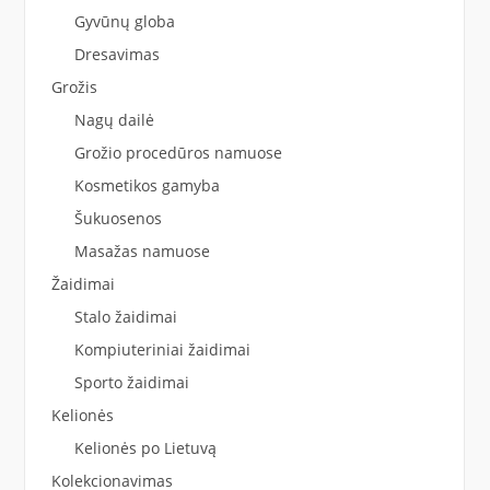
Gyvūnų globa
Dresavimas
Grožis
Nagų dailė
Grožio procedūros namuose
Kosmetikos gamyba
Šukuosenos
Masažas namuose
Žaidimai
Stalo žaidimai
Kompiuteriniai žaidimai
Sporto žaidimai
Kelionės
Kelionės po Lietuvą
Kolekcionavimas