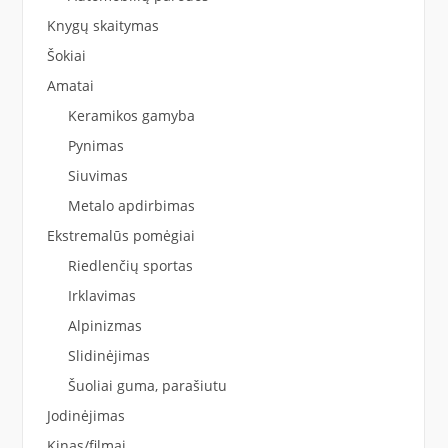
Knygų skaitymas
Šokiai
Amatai
Keramikos gamyba
Pynimas
Siuvimas
Metalo apdirbimas
Ekstremalūs pomėgiai
Riedlenčių sportas
Irklavimas
Alpinizmas
Slidinėjimas
Šuoliai guma, parašiutu
Jodinėjimas
Kinas/filmai