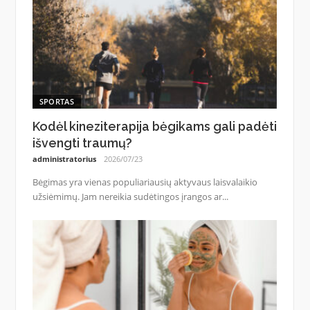
SPORTAS
Kodėl kineziterapija bėgikams gali padėti
išvengti traumų?
administratorius
2026/07/23
Bėgimas yra vienas populiariausių aktyvaus laisvalaikio
užsiėmimų. Jam nereikia sudėtingos įrangos ar...