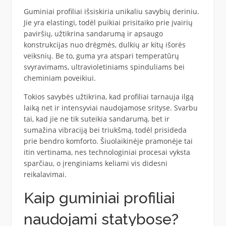
Guminiai profiliai išsiskiria unikaliu savybių deriniu.
Jie yra elastingi, todėl puikiai prisitaiko prie įvairių
paviršių, užtikrina sandarumą ir apsaugo
konstrukcijas nuo drėgmės, dulkių ar kitų išorės
veiksnių. Be to, guma yra atspari temperatūrų
svyravimams, ultravioletiniams spinduliams bei
cheminiam poveikiui.
Tokios savybės užtikrina, kad profiliai tarnauja ilgą
laiką net ir intensyviai naudojamose srityse. Svarbu
tai, kad jie ne tik suteikia sandarumą, bet ir
sumažina vibraciją bei triukšmą, todėl prisideda
prie bendro komforto. Šiuolaikinėje pramonėje tai
itin vertinama, nes technologiniai procesai vyksta
sparčiau, o įrenginiams keliami vis didesni
reikalavimai.
Kaip guminiai profiliai
naudojami statybose?