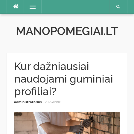
Skip
Menu
to
content
MANOPOMEGIAI.LT
Kur dažniausiai
naudojami guminiai
profiliai?
administratorius
2025/09/01