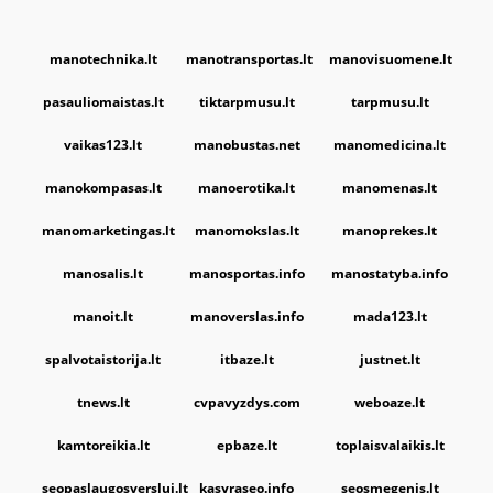
manotechnika.lt
manotransportas.lt
manovisuomene.lt
pasauliomaistas.lt
tiktarpmusu.lt
tarpmusu.lt
vaikas123.lt
manobustas.net
manomedicina.lt
manokompasas.lt
manoerotika.lt
manomenas.lt
manomarketingas.lt
manomokslas.lt
manoprekes.lt
manosalis.lt
manosportas.info
manostatyba.info
manoit.lt
manoverslas.info
mada123.lt
spalvotaistorija.lt
itbaze.lt
justnet.lt
tnews.lt
cvpavyzdys.com
weboaze.lt
kamtoreikia.lt
epbaze.lt
toplaisvalaikis.lt
seopaslaugosverslui.lt
kasyraseo.info
seosmegenis.lt