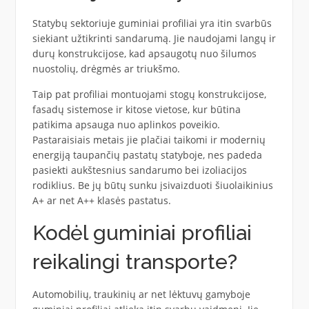
Statybų sektoriuje guminiai profiliai yra itin svarbūs
siekiant užtikrinti sandarumą. Jie naudojami langų ir
durų konstrukcijose, kad apsaugotų nuo šilumos
nuostolių, drėgmės ar triukšmo.
Taip pat profiliai montuojami stogų konstrukcijose,
fasadų sistemose ir kitose vietose, kur būtina
patikima apsauga nuo aplinkos poveikio.
Pastaraisiais metais jie plačiai taikomi ir modernių
energiją taupančių pastatų statyboje, nes padeda
pasiekti aukštesnius sandarumo bei izoliacijos
rodiklius. Be jų būtų sunku įsivaizduoti šiuolaikinius
A+ ar net A++ klasės pastatus.
Kodėl guminiai profiliai
reikalingi transporte?
Automobilių, traukinių ar net lėktuvų gamyboje