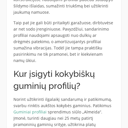
šildymo išlaidas, sumažinti triukšmą bei užtikrinti
jaukumą namuose.
Taip pat jie gali būti pritaikyti garažuose, dirbtuvėse
ar net sodo įrenginiuose. Pavyzdžiui, sandarinimo
profiliai naudojami apsaugoti nuo dulkių ar
drėgmės patekimo, o amortizuojantys profiliai
sumažina vibracijas. Todėl jie tampa praktišku
pasirinkimu ne tik pramonei, bet ir kiekvienam
namų ūkiui.
Kur įsigyti kokybiškų
guminių profilių?
Norint užtikrinti ilgalaikį sandarumą ir patikimumą,
svarbu rinktis aukštos kokybės gaminius. Patikimus
Guminiai profiliai
sprendimus siūlo „Almeida“.
Įmonė, turinti daugiau nei 25 metų patirtį
pramoninių gaminių srityje, užtikrina platų