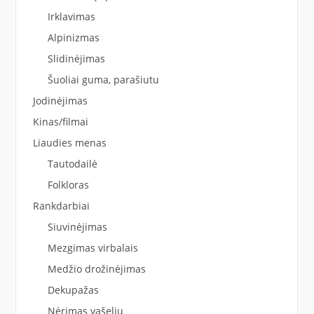
Irklavimas
Alpinizmas
Slidinėjimas
Šuoliai guma, parašiutu
Jodinėjimas
Kinas/filmai
Liaudies menas
Tautodailė
Folkloras
Rankdarbiai
Siuvinėjimas
Mezgimas virbalais
Medžio drožinėjimas
Dekupažas
Nėrimas vąšeliu