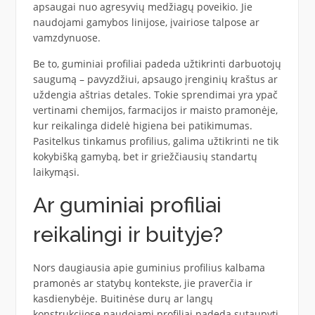
apsaugai nuo agresyvių medžiagų poveikio. Jie
naudojami gamybos linijose, įvairiose talpose ar
vamzdynuose.
Be to, guminiai profiliai padeda užtikrinti darbuotojų
saugumą – pavyzdžiui, apsaugo įrenginių kraštus ar
uždengia aštrias detales. Tokie sprendimai yra ypač
vertinami chemijos, farmacijos ir maisto pramonėje,
kur reikalinga didelė higiena bei patikimumas.
Pasitelkus tinkamus profilius, galima užtikrinti ne tik
kokybišką gamybą, bet ir griežčiausių standartų
laikymąsi.
Ar guminiai profiliai
reikalingi ir buityje?
Nors daugiausia apie guminius profilius kalbama
pramonės ar statybų kontekste, jie praverčia ir
kasdienybėje. Buitinėse durų ar langų
konstrukcijose naudojami profiliai padeda sutaupyti