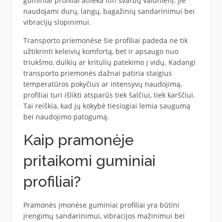
guminiai profiliai atlieka itin svarbų vaidmenį. Jie
naudojami durų, langų, bagažinių sandarinimui bei
vibracijų slopinimui.
Transporto priemonėse šie profiliai padeda ne tik
užtikrinti keleivių komfortą, bet ir apsaugo nuo
triukšmo, dulkių ar kritulių patekimo į vidų. Kadangi
transporto priemonės dažnai patiria staigius
temperatūros pokyčius ar intensyvų naudojimą,
profiliai turi išlikti atsparūs tiek šalčiui, tiek karščiui.
Tai reiškia, kad jų kokybė tiesiogiai lemia saugumą
bei naudojimo patogumą.
Kaip pramonėje
pritaikomi guminiai
profiliai?
Pramonės įmonėse guminiai profiliai yra būtini
įrengimų sandarinimui, vibracijos mažinimui bei