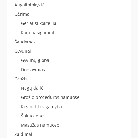
Augalininkystė
Gėrimai
Geriausi kokteiliai
Kaip pasigaminti
Šaudymas
Gyvūnai
Gyvūnų globa
Dresavimas
Grožis
Nagų dailė
Grožio procedūros namuose
Kosmetikos gamyba
Šukuosenos
Masažas namuose
Žaidimai