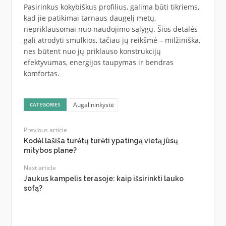
Pasirinkus kokybiškus profilius, galima būti tikriems,
kad jie patikimai tarnaus daugelį metų,
nepriklausomai nuo naudojimo sąlygų. Šios detalės
gali atrodyti smulkios, tačiau jų reikšmė – milžiniška,
nes būtent nuo jų priklauso konstrukcijų
efektyvumas, energijos taupymas ir bendras
komfortas.
Augalininkystė
CATEGORIES
Previous article
Kodėl lašiša turėtų turėti ypatingą vietą jūsų
mitybos plane?
Next article
Jaukus kampelis terasoje: kaip išsirinkti lauko
sofą?