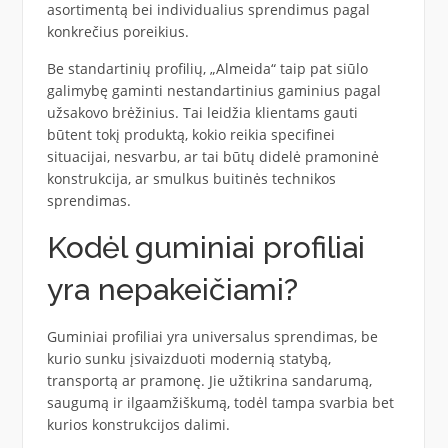
asortimentą bei individualius sprendimus pagal
konkrečius poreikius.
Be standartinių profilių, „Almeida“ taip pat siūlo
galimybę gaminti nestandartinius gaminius pagal
užsakovo brėžinius. Tai leidžia klientams gauti
būtent tokį produktą, kokio reikia specifinei
situacijai, nesvarbu, ar tai būtų didelė pramoninė
konstrukcija, ar smulkus buitinės technikos
sprendimas.
Kodėl guminiai profiliai
yra nepakeičiami?
Guminiai profiliai yra universalus sprendimas, be
kurio sunku įsivaizduoti modernią statybą,
transportą ar pramonę. Jie užtikrina sandarumą,
saugumą ir ilgaamžiškumą, todėl tampa svarbia bet
kurios konstrukcijos dalimi.