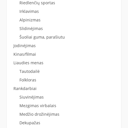
Riedlenčių sportas
Irklavimas
Alpinizmas
Slidinėjimas
Šuoliai guma, parašiutu
Jodinėjimas
Kinas/filmai
Liaudies menas
Tautodailė
Folkloras
Rankdarbiai
Siuvinėjimas
Mezgimas virbalais
Medžio drožinėjimas
Dekupažas