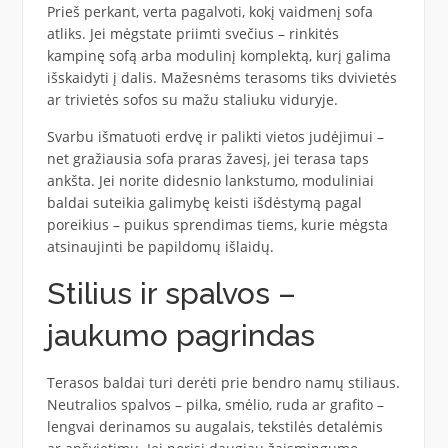
Prieš perkant, verta pagalvoti, kokį vaidmenį sofa
atliks. Jei mėgstate priimti svečius – rinkitės
kampinę sofą arba modulinį komplektą, kurį galima
išskaidyti į dalis. Mažesnėms terasoms tiks dvivietės
ar trivietės sofos su mažu staliuku viduryje.
Svarbu išmatuoti erdvę ir palikti vietos judėjimui –
net gražiausia sofa praras žavesį, jei terasa taps
ankšta. Jei norite didesnio lankstumo, moduliniai
baldai suteikia galimybę keisti išdėstymą pagal
poreikius – puikus sprendimas tiems, kurie mėgsta
atsinaujinti be papildomų išlaidų.
Stilius ir spalvos –
jaukumo pagrindas
Terasos baldai turi derėti prie bendro namų stiliaus.
Neutralios spalvos – pilka, smėlio, ruda ar grafito –
lengvai derinamos su augalais, tekstilės detalėmis