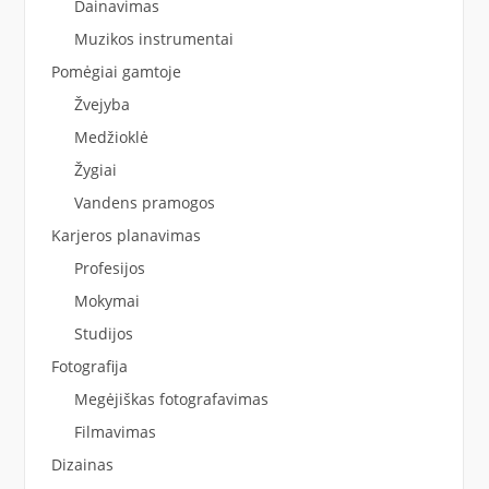
Dainavimas
Muzikos instrumentai
Pomėgiai gamtoje
Žvejyba
Medžioklė
Žygiai
Vandens pramogos
Karjeros planavimas
Profesijos
Mokymai
Studijos
Fotografija
Megėjiškas fotografavimas
Filmavimas
Dizainas