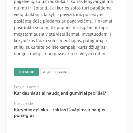
pagalvėlių su užtrauktukais, kurias lengvai galima
nuimti ir išplauti. Kai kurios sofos turi papildomą
vietą daiktams laikyti – pavyzdžiui, po sėdyne
paslėptą dėžę pledams ar pagalvėlėms. Tinkamai
pasirinkta sofa ne tik papuoš terasą, bet ir taps
mėgstamiausia vieta visai šeimai. Investuodami į
kokybiškas lauko sofos medžiagas, patogumą ir
stilių, sukursite poilsio kampelį, kuris džiugins
daugelį metų – nuo pavasario iki vėlyvo rudens.
Augalininkystė
CATEGORIES
Previous article
Kur dažniausiai naudojami guminiai profiliai?
Next article
Kūrybinė aplinka – raktas į įkvėpimą ir naujus
pomėgius