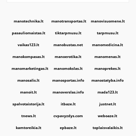
manotechnika.lt
manotransportas.lt
manovisuomene.lt
pasauliomaistas.lt
tiktarpmusu.lt
tarpmusu.lt
vaikas123.lt
manobustas.net
manomedicina.lt
manokompasas.lt
manoerotika.lt
manomenas.lt
manomarketingas.lt
manomokslas.lt
manoprekes.lt
manosalis.lt
manosportas.info
manostatyba.info
manoit.lt
manoverslas.info
mada123.lt
spalvotaistorija.lt
itbaze.lt
justnet.lt
tnews.lt
cvpavyzdys.com
weboaze.lt
kamtoreikia.lt
epbaze.lt
toplaisvalaikis.lt