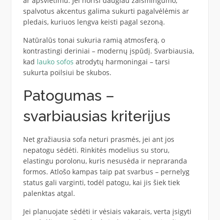
ar apšvietimu. Jei norisi daugiau žaismingumo,
spalvotus akcentus galima sukurti pagalvėlėmis ar
pledais, kuriuos lengva keisti pagal sezoną.
Natūralūs tonai sukuria ramią atmosferą, o
kontrastingi deriniai – modernų įspūdį. Svarbiausia,
kad
lauko sofos
atrodytų harmoningai – tarsi
sukurta poilsiui be skubos.
Patogumas –
svarbiausias kriterijus
Net gražiausia sofa neturi prasmės, jei ant jos
nepatogu sėdėti. Rinkitės modelius su storu,
elastingu porolonu, kuris nesusėda ir nepraranda
formos. Atlošo kampas taip pat svarbus – pernelyg
status gali varginti, todėl patogu, kai jis šiek tiek
palenktas atgal.
Jei planuojate sėdėti ir vėsiais vakarais, verta įsigyti