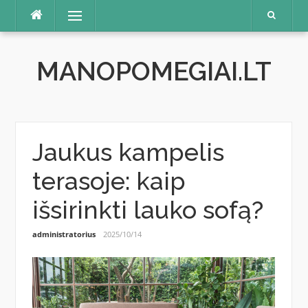
Skip
Menu
to
content
MANOPOMEGIAI.LT
Jaukus kampelis
terasoje: kaip
išsirinkti lauko sofą?
administratorius
2025/10/14