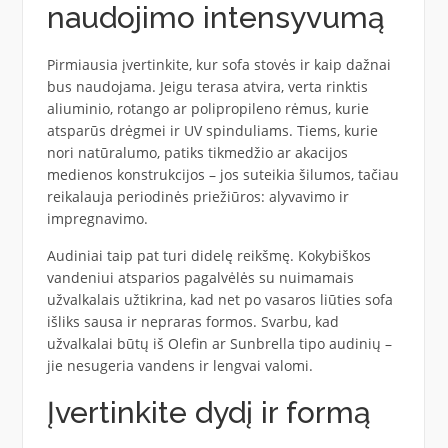
naudojimo intensyvumą
Pirmiausia įvertinkite, kur sofa stovės ir kaip dažnai
bus naudojama. Jeigu terasa atvira, verta rinktis
aliuminio, rotango ar polipropileno rėmus, kurie
atsparūs drėgmei ir UV spinduliams. Tiems, kurie
nori natūralumo, patiks tikmedžio ar akacijos
medienos konstrukcijos – jos suteikia šilumos, tačiau
reikalauja periodinės priežiūros: alyvavimo ir
impregnavimo.
Audiniai taip pat turi didelę reikšmę. Kokybiškos
vandeniui atsparios pagalvėlės su nuimamais
užvalkalais užtikrina, kad net po vasaros liūties sofa
išliks sausa ir nepraras formos. Svarbu, kad
užvalkalai būtų iš Olefin ar Sunbrella tipo audinių –
jie nesugeria vandens ir lengvai valomi.
Įvertinkite dydį ir formą