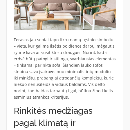
Terasos jau seniai tapo tikru namų tęsinio simboliu
– vieta, kur galima ilsėtis po dienos darbų, mėgautis
rytine kava ar susitikti su draugais. Norint, kad ši
erdvė būtų patogi ir stilinga, svarbiausias elementas
– tinkamai parinkta sofa. Šiandien lauko sofos
stebina savo įvairove: nuo minimalistinių modulių
iki minkštų, prabangiai atrodančių komplektų, kurie
niekuo nenusileidžia vidaus baldams. Vis dėlto
norint, kad baldas tarnautų ilgai, būtina žinoti kelis
esminius atrankos kriterijus.
Rinkitės medžiagas
pagal klimatą ir