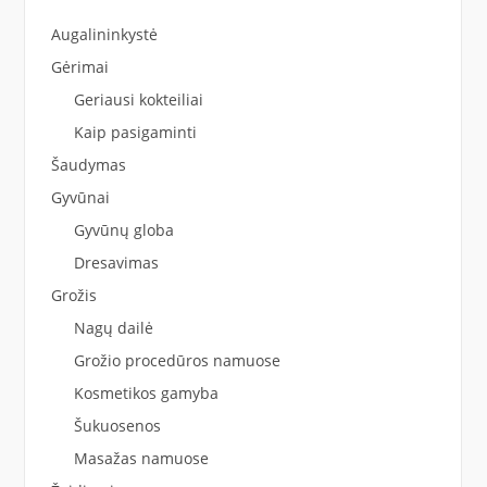
Augalininkystė
Gėrimai
Geriausi kokteiliai
Kaip pasigaminti
Šaudymas
Gyvūnai
Gyvūnų globa
Dresavimas
Grožis
Nagų dailė
Grožio procedūros namuose
Kosmetikos gamyba
Šukuosenos
Masažas namuose