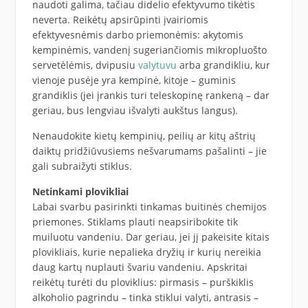
naudoti galima, tačiau didelio efektyvumo tikėtis
neverta. Reikėtų apsirūpinti įvairiomis
efektyvesnėmis darbo priemonėmis: akytomis
kempinėmis, vandenį sugeriančiomis mikropluošto
servetėlėmis, dvipusiu
valytuvu
arba grandikliu, kur
vienoje pusėje yra kempinė, kitoje – guminis
grandiklis (jei įrankis turi teleskopinę rankeną – dar
geriau, bus lengviau išvalyti aukštus langus).
Nenaudokite kietų kempinių, peilių ar kitų aštrių
daiktų pridžiūvusiems nešvarumams pašalinti – jie
gali subraižyti stiklus.
Netinkami plovikliai
Labai svarbu pasirinkti tinkamas buitinės chemijos
priemones. Stiklams plauti neapsiribokite tik
muiluotu vandeniu. Dar geriau, jei jį pakeisite kitais
plovikliais, kurie nepalieka dryžių ir kurių nereikia
daug kartų nuplauti švariu vandeniu. Apskritai
reikėtų turėti du ploviklius: pirmasis – purškiklis
alkoholio pagrindu – tinka stiklui valyti, antrasis –