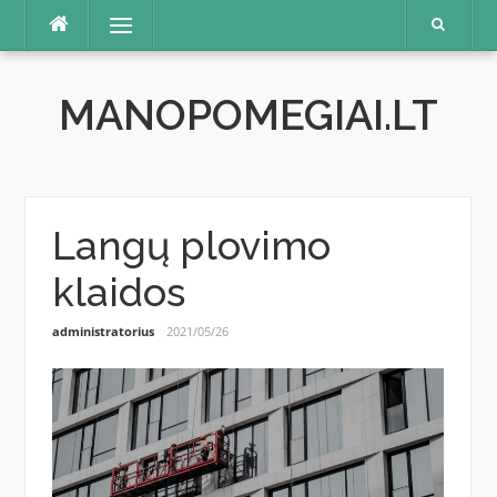
Skip
Menu
to
content
MANOPOMEGIAI.LT
Langų plovimo
klaidos
administratorius
2021/05/26