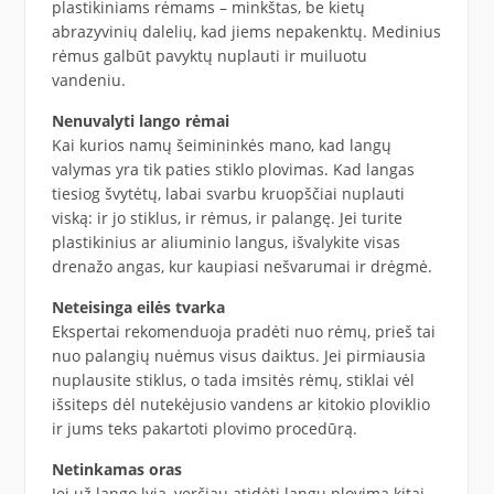
plastikiniams rėmams – minkštas, be kietų
abrazyvinių dalelių, kad jiems nepakenktų. Medinius
rėmus galbūt pavyktų nuplauti ir muiluotu
vandeniu.
Nenuvalyti lango rėmai
Kai kurios namų šeimininkės mano, kad langų
valymas yra tik paties stiklo plovimas. Kad langas
tiesiog švytėtų, labai svarbu kruopščiai nuplauti
viską: ir jo stiklus, ir rėmus, ir palangę. Jei turite
plastikinius ar aliuminio langus, išvalykite visas
drenažo angas, kur kaupiasi nešvarumai ir drėgmė.
Neteisinga eilės tvarka
Ekspertai rekomenduoja pradėti nuo rėmų, prieš tai
nuo palangių nuėmus visus daiktus. Jei pirmiausia
nuplausite stiklus, o tada imsitės rėmų, stiklai vėl
išsiteps dėl nutekėjusio vandens ar kitokio ploviklio
ir jums teks pakartoti plovimo procedūrą.
Netinkamas oras
Jei už lango lyja, verčiau atidėti langų plovimą kitai