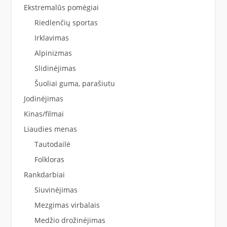
Ekstremalūs pomėgiai
Riedlenčių sportas
Irklavimas
Alpinizmas
Slidinėjimas
Šuoliai guma, parašiutu
Jodinėjimas
Kinas/filmai
Liaudies menas
Tautodailė
Folkloras
Rankdarbiai
Siuvinėjimas
Mezgimas virbalais
Medžio drožinėjimas