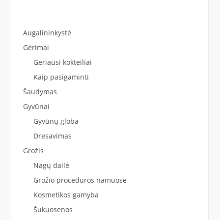
Augalininkystė
Gėrimai
Geriausi kokteiliai
Kaip pasigaminti
Šaudymas
Gyvūnai
Gyvūnų globa
Dresavimas
Grožis
Nagų dailė
Grožio procedūros namuose
Kosmetikos gamyba
Šukuosenos