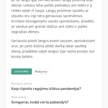
dienai. Lietaus lašai paliks pėdsakus ant stiklo ir jį
reikės valyti iš naujo. Langų plovimas saulėtu ar
vėjuotu oru irgi nėra geriausias sprendimas.
Krintant tiesioginiams saulės spinduliams, ploviklis
ar vanduo per greitai išdžius ant stiklo ir paliks
negražias dėmes.
Geriausia plauti langus esant sausam, apniukusiam
orui. Jei jums būtina atlikti darbą labai saulėtą
dieną, pradėkite valyti langus toje namo pusėje, kur
krinta šešėlis.
Mokymai
CATEGORIES
Previous article
Kaip rūpintis regėjimu ištikus pandemijai?
Next article
Svingeriai, kodėl verta pabandyti?