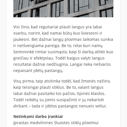
Visi žino, kad reguliariai plauti langus yra labai
svarbu, norint, kad namai būtų kuo šviesesni ir
jaukesni. Bet dažnai langų plovimas laikomas sunkia
ir neišvengiama pareiga. Be to, retai kuri namų
šeimininkė rimtai susimąsto, kaip ši darbą atlikti kuo
greičiau ir efektyviau. Todėl baigus valyti langus
rezultatai dažnai nedžiugina. Langai lieka nešvarūs
nepaisant įdėtų pastangų.
Visų pirma, taip atsitinka todėl, kad žmonės nežino,
kaip teisingai plauti stiklus. Be to, valant langus
labai dažnai pasitaiko tos pačios, tipinės klaidos.
Todėl reikėtų su jomis susipažinti ir jų nekartoti
dirbant – tada ir įdėtos pastangos nenueis veltui.
Netinkami darbo įrankiai
Įprastas medvilnines šluostes stiklų plovimui