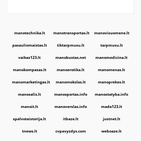
manotechnika.lt
manotransportas.lt
manovisuomene.lt
pasauliomaistas.lt
tiktarpmusu.lt
tarpmusu.lt
vaikas123.lt
manobustas.net
manomedicina.lt
manokompasas.lt
manoerotika.lt
manomenas.lt
manomarketingas.lt
manomokslas.lt
manoprekes.lt
manosalis.lt
manosportas.info
manostatyba.info
manoit.lt
manoverslas.info
mada123.lt
spalvotaistorija.lt
itbaze.lt
justnet.lt
tnews.lt
cvpavyzdys.com
weboaze.lt