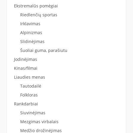
Ekstremalūs pomėgiai
Riedlenčių sportas
Irklavimas
Alpinizmas
Slidinėjimas
Šuoliai guma, parašiutu
Jodinėjimas
Kinas/filmai
Liaudies menas
Tautodailė
Folkloras
Rankdarbiai
Siuvinėjimas
Mezgimas virbalais
Medžio drožinėjimas