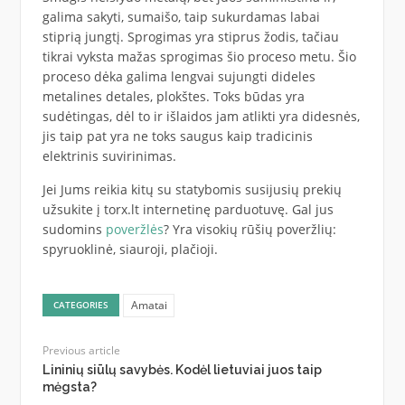
galima sakyti, sumaišo, taip sukurdamas labai
stiprią jungtį. Sprogimas yra stiprus žodis, tačiau
tikrai vyksta mažas sprogimas šio proceso metu. Šio
proceso dėka galima lengvai sujungti dideles
metalines detales, plokštes. Toks būdas yra
sudėtingas, dėl to ir išlaidos jam atlikti yra didesnės,
jis taip pat yra ne toks saugus kaip tradicinis
elektrinis suvirinimas.
Jei Jums reikia kitų su statybomis susijusių prekių
užsukite į
torx.lt
internetinę parduotuvę. Gal jus
sudomins
poveržlės
? Yra visokių rūšių poveržlių:
spyruoklinė, siauroji, plačioji.
Amatai
CATEGORIES
Previous article
Lininių siūlų savybės. Kodėl lietuviai juos taip
mėgsta?