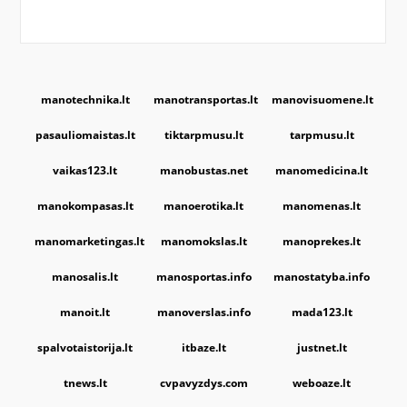
manotechnika.lt
manotransportas.lt
manovisuomene.lt
pasauliomaistas.lt
tiktarpmusu.lt
tarpmusu.lt
vaikas123.lt
manobustas.net
manomedicina.lt
manokompasas.lt
manoerotika.lt
manomenas.lt
manomarketingas.lt
manomokslas.lt
manoprekes.lt
manosalis.lt
manosportas.info
manostatyba.info
manoit.lt
manoverslas.info
mada123.lt
spalvotaistorija.lt
itbaze.lt
justnet.lt
tnews.lt
cvpavyzdys.com
weboaze.lt