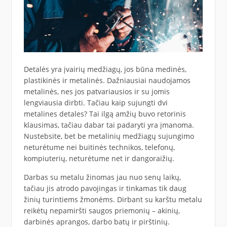
Detalės yra įvairių medžiagų, jos būna medinės,
plastikinės ir metalinės. Dažniausiai naudojamos
metalinės, nes jos patvariausios ir su jomis
lengviausia dirbti. Tačiau kaip sujungti dvi
metalines detales? Tai ilgą amžių buvo retorinis
klausimas, tačiau dabar tai padaryti yra įmanoma.
Nustebsite, bet be metalinių medžiagų sujungimo
neturėtume nei buitinės technikos, telefonų,
kompiuterių, neturėtume net ir dangoraižių.
Darbas su metalu žinomas jau nuo senų laikų,
tačiau jis atrodo pavojingas ir tinkamas tik daug
žinių turintiems žmonėms. Dirbant su karštu metalu
reikėtų nepamiršti saugos priemonių – akinių,
darbinės aprangos, darbo batų ir pirštinių.