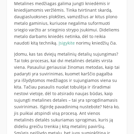
Metalines medžiagas galima jungti kniedėmis ir
kniedijamomis veržlėmis. Tinka tvirtinant skardą,
daugiasluoksnes plokštes, vamzdžius ar kitus plono
metalo gaminius, kuriuose negalima suformuoti
sriegio varžto ar srieginio strypo įsukimui. Dideliems
metalo darbams kniedės netinka, dėl to reikia
naudoti kitą techniką.
Įsigykite
norimų kniedžių čia.
Įdomu, kas tas dviejų metalinių detalių sujungimas?
Tai toks procesas, kai dvi metalinės detalės virsta
viena. Pasauliui geriausiai žinomas metodas, kaip tai
padaryti yra suvirinimas, kuomet karščio pagalba
yra išlydytomos medžiagos ir sujungiamos viena su
kita. Tačiau pasaulis nuolat tobulėja ir išradimai
nestovi vietoje, dėl to atsirado naujas būdas, kaip
sujungti metalines detales – tai yra sprogdinamasis
suvirinimas. Išgirdę pavadinimą nustebote? Nėra ko,
jis puikiai atspindi visą procesą. Ant vienos
metalinės detalės sukuriamas sprogimas, kuris ją
dideliu greičiu trenkia į kitą metalinį paviršių.
Smūgis neišlydo metalų, bet juos suminkština ir,