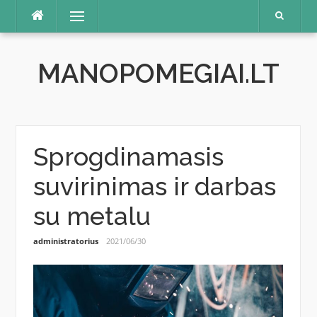
Skip
Menu
to
content
MANOPOMEGIAI.LT
Sprogdinamasis
suvirinimas ir darbas
su metalu
administratorius
2021/06/30