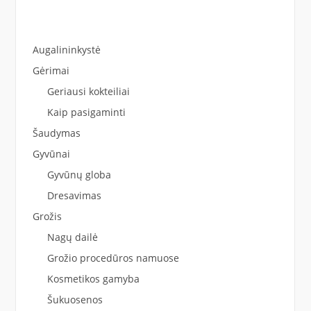
Augalininkystė
Gėrimai
Geriausi kokteiliai
Kaip pasigaminti
Šaudymas
Gyvūnai
Gyvūnų globa
Dresavimas
Grožis
Nagų dailė
Grožio procedūros namuose
Kosmetikos gamyba
Šukuosenos