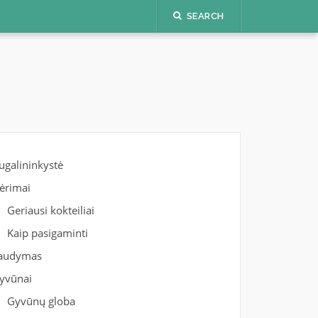
SEARCH
ugalininkystė
ėrimai
Geriausi kokteiliai
Kaip pasigaminti
audymas
yvūnai
Gyvūnų globa