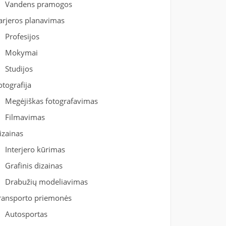
Vandens pramogos
arjeros planavimas
Profesijos
Mokymai
Studijos
otografija
Megėjiškas fotografavimas
Filmavimas
izainas
Interjero kūrimas
Grafinis dizainas
Drabužių modeliavimas
ransporto priemonės
Autosportas