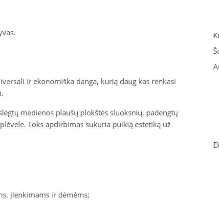
yvas.
K
Š
A
versali ir ekonomiška danga, kurią daug kas renkasi
.
slėgtų medienos plaušų plokštės sluoksnių, padengtų
plėvele. Toks apdirbimas sukuria puikią estetiką už
E
s, įlenkimams ir dėmėms;