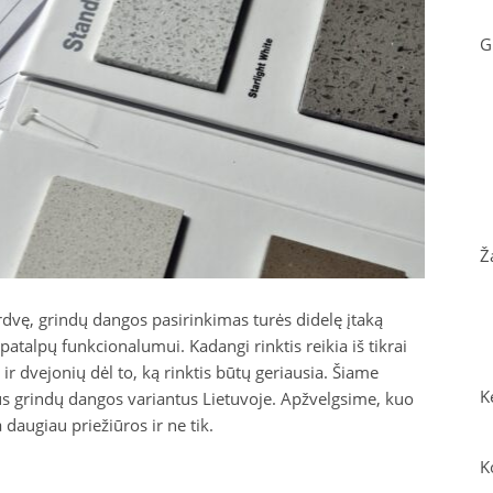
G
Ž
vę, grindų dangos pasirinkimas turės didelę įtaką
atalpų funkcionalumui. Kadangi rinktis reikia iš tikrai
ir dvejonių dėl to, ką rinktis būtų geriausia. Šiame
K
us grindų dangos variantus Lietuvoje. Apžvelgsime, kuo
daugiau priežiūros ir ne tik.
K