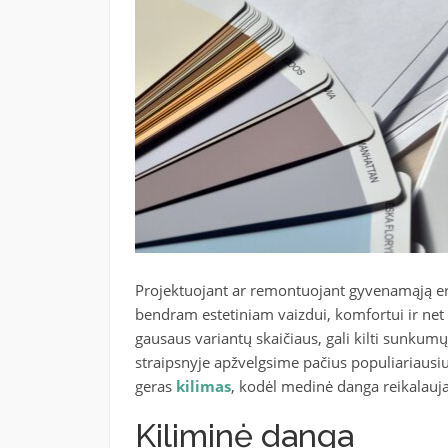
Projektuojant ar remontuojant gyvenamąją erd
bendram estetiniam vaizdui, komfortui ir net p
gausaus variantų skaičiaus, gali kilti sunkumų 
straipsnyje apžvelgsime pačius populiariausi
geras
kilimas
, kodėl medinė danga reikalauja 
Kiliminė danga