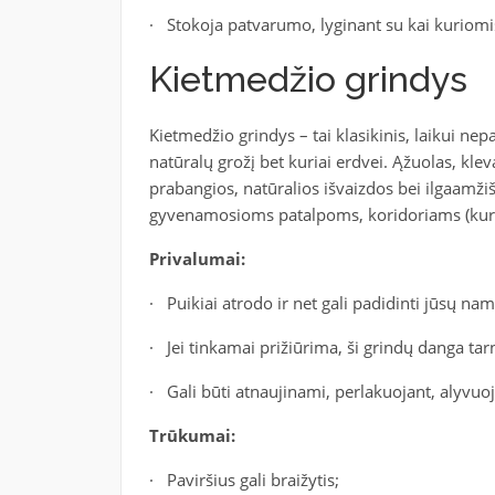
· Stokoja patvarumo, lyginant su kai kuriom
Kietmedžio grindys
Kietmedžio grindys – tai klasikinis, laikui nep
natūralų grožį bet kuriai erdvei. Ąžuolas, klev
prabangios, natūralios išvaizdos bei ilgaamž
gyvenamosioms patalpoms, koridoriams (kur 
Privalumai:
· Puikiai atrodo ir net gali padidinti jūsų nam
· Jei tinkamai prižiūrima, ši grindų danga tarn
· Gali būti atnaujinami, perlakuojant, alyvuoj
Trūkumai:
· Paviršius gali braižytis;