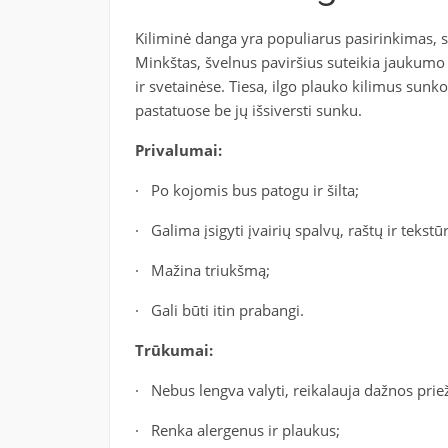
Kiliminė danga yra populiarus pasirinkimas, 
Minkštas, švelnus paviršius suteikia jaukumo
ir svetainėse. Tiesa, ilgo plauko kilimus sunk
pastatuose be jų išsiversti sunku.
Privalumai:
· Po kojomis bus patogu ir šilta;
· Galima įsigyti įvairių spalvų, raštų ir tekstū
· Mažina triukšmą;
· Gali būti itin prabangi.
Trūkumai:
· Nebus lengva valyti, reikalauja dažnos prie
· Renka alergenus ir plaukus;