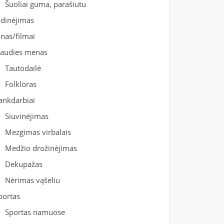
Šuoliai guma, parašiutu
odinėjimas
inas/filmai
iaudies menas
Tautodailė
Folkloras
ankdarbiai
Siuvinėjimas
Mezgimas virbalais
Medžio drožinėjimas
Dekupažas
Nėrimas vąšeliu
portas
Sportas namuose