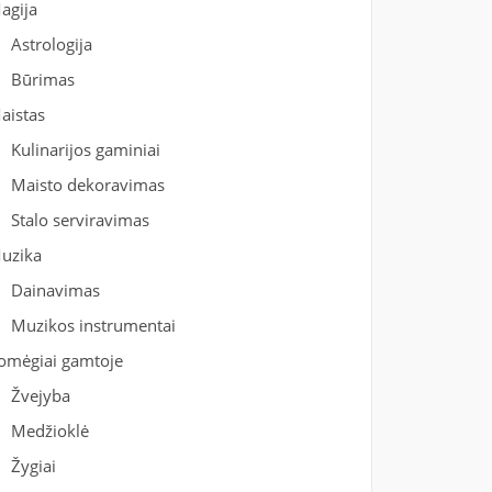
agija
Astrologija
Būrimas
aistas
Kulinarijos gaminiai
Maisto dekoravimas
Stalo serviravimas
uzika
Dainavimas
Muzikos instrumentai
omėgiai gamtoje
Žvejyba
Medžioklė
Žygiai