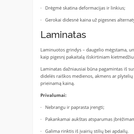
· Drėgmė skatina deformacijas ir linkius;
· Gerokai didesnė kaina už pigesnes alternat
Laminatas
Laminuotos grindys – daugelio mėgstama, uni
kaip pigesnį pakaitalą išskirtiniam kietmedžiui
Laminatas dažniausiai būna pagamintas iš su
didelės raiškos medienos, akmens ar plytelių 
prieinamą kainą.
Privalumai:
· Nebrangu ir paprasta įrengti;
· Pakankamai aukštas atsparumas įbrėžimam
· Galima rinktis iš įvairių stilių bei apdailų.