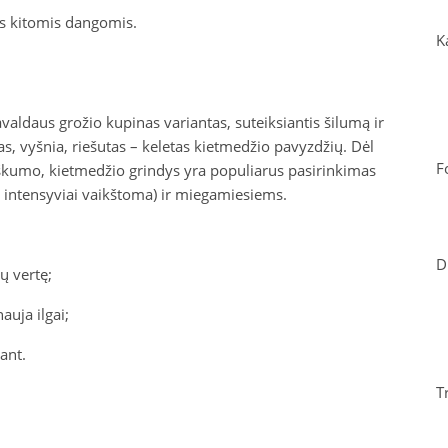
is kitomis dangomis.
K
avaldaus grožio kupinas variantas, suteiksiantis šilumą ir
as, vyšnia, riešutas – keletas kietmedžio pavyzdžių. Dėl
F
iškumo, kietmedžio grindys yra populiarus pasirinkimas
intensyviai vaikštoma) ir miegamiesiems.
D
ų vertę;
auja ilgai;
ant.
T