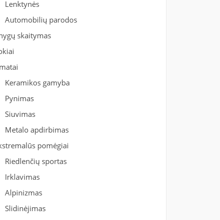
Lenktynės
Automobilių parodos
nygų skaitymas
okiai
matai
Keramikos gamyba
Pynimas
Siuvimas
Metalo apdirbimas
kstremalūs pomėgiai
Riedlenčių sportas
Irklavimas
Alpinizmas
Slidinėjimas