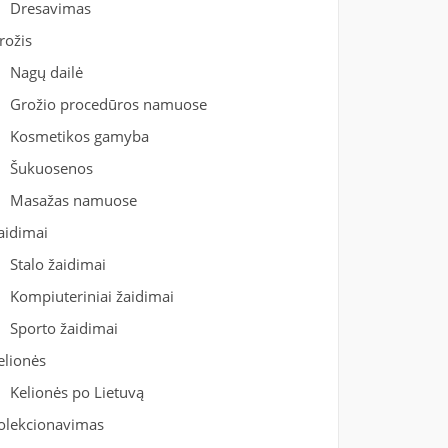
Dresavimas
rožis
Nagų dailė
Grožio procedūros namuose
Kosmetikos gamyba
Šukuosenos
Masažas namuose
aidimai
Stalo žaidimai
Kompiuteriniai žaidimai
Sporto žaidimai
elionės
Kelionės po Lietuvą
olekcionavimas