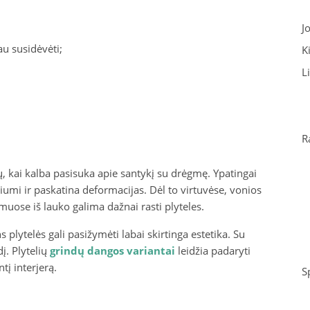
J
au susidėvėti;
K
L
R
, kai kalba pasisuka apie santykį su drėgmę. Ypatingai
iumi ir paskatina deformacijas. Dėl to virtuvėse, vonios
uose iš lauko galima dažnai rasti plyteles.
plytelės gali pasižymėti labai skirtinga estetika. Su
. Plytelių
grindų dangos variantai
leidžia padaryti
ntį interjerą.
S