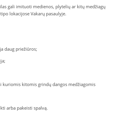
las gali imituoti medienos, plytelių ar kitų medžiagų
n
tipo lokacijose Vakarų pasaulyje.
ja daug priežiūros;
ja;
kai kuriomis kitomis grindų dangos medžiagomis
kti arba pakeisti spalvą.