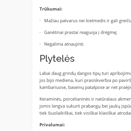
Trūkumai:
· Mažiau patvarus nei kietmedis ir gali greiči
· Ganėtinai prastai reaguoja į drėgmę;
· Negalima atnaujinti.
Plytelės
Labai daug grindų dangos tipų turi apribojimų
jos bijo mediena, kuri prasiskverbia po pavirš
kambariuose, baseinų patalpose ar net praėjim
Keraminės, porcelianinės ir natūralaus akmens 
jomis lengva sukurti prabangų bei jaukų įspūdį
tiek šiuolaikiškai, tiek visiškai klasiškai atroda
Privalumai: