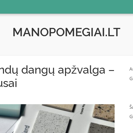
MANOPOMEGIAI.LT
indų dangų apžvalga –
A
G
usai
Š
G