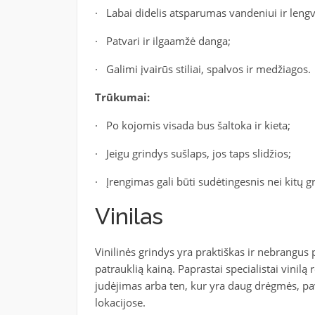
· Labai didelis atsparumas vandeniui ir leng
· Patvari ir ilgaamžė danga;
· Galimi įvairūs stiliai, spalvos ir medžiagos.
Trūkumai:
· Po kojomis visada bus šaltoka ir kieta;
· Jeigu grindys sušlaps, jos taps slidžios;
· Įrengimas gali būti sudėtingesnis nei kitų g
Vinilas
Vinilinės grindys yra praktiškas ir nebrangu
patrauklią kainą. Paprastai specialistai vinil
judėjimas arba ten, kur yra daug drėgmės, pa
lokacijose.