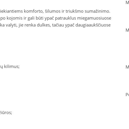
M
siekiantiems komforto, šilumos ir triukšmo sumažinimo.
 po kojomis ir gali būti ypač patrauklus miegamuosiuose
oka valyti, jie renka dulkes, tačiau ypač daugiaaukščiuose
M
rų kilimus;
M
P
žiūros;