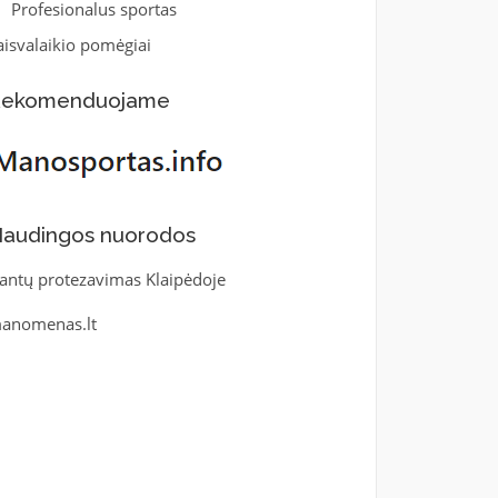
Profesionalus sportas
aisvalaikio pomėgiai
ekomenduojame
audingos nuorodos
antų protezavimas Klaipėdoje
anomenas.lt