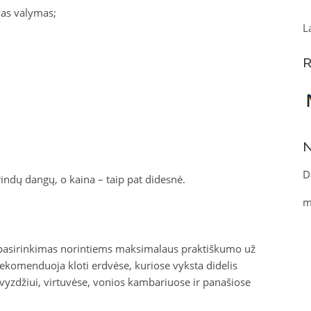
vas valymas;
L
R
N
D
rindų dangų, o kaina – taip pat didesnė.
m
s pasirinkimas norintiems maksimalaus praktiškumo už
ą rekomenduoja kloti erdvėse, kuriose vyksta didelis
vyzdžiui, virtuvėse, vonios kambariuose ir panašiose