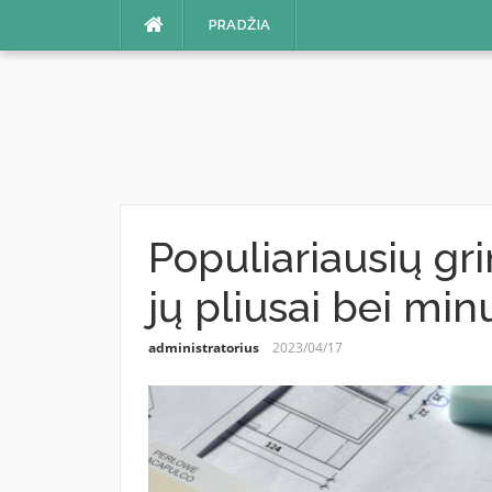
Skip
PRADŽIA
to
content
Populiariausių gr
jų pliusai bei min
administratorius
2023/04/17