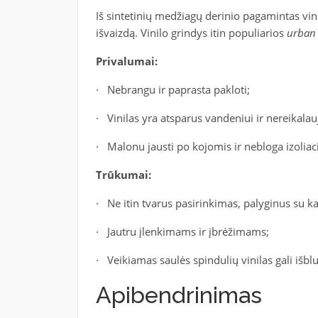
Iš sintetinių medžiagų derinio pagamintas vini
išvaizdą. Vinilo grindys itin populiarios
urba
Privalumai:
· Nebrangu ir paprasta pakloti;
· Vinilas yra atsparus vandeniui ir nereikalau
· Malonu jausti po kojomis ir nebloga izoliaci
Trūkumai:
· Ne itin tvarus pasirinkimas, palyginus su 
· Jautru įlenkimams ir įbrėžimams;
· Veikiamas saulės spindulių vinilas gali išblu
Apibendrinimas