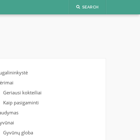
SEARCH
ugalininkystė
ėrimai
Geriausi kokteiliai
Kaip pasigaminti
audymas
yvūnai
Gyvūnų globa