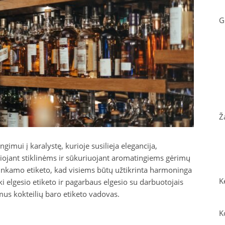
G
Ž
gimui į karalystę, kurioje susilieja elegancija,
čiojant stiklinėms ir sūkuriuojant aromatingiems gėrimų
inkamo etiketo, kad visiems būtų užtikrinta harmoninga
K
ki elgesio etiketo ir pagarbaus elgesio su darbuotojais
amus kokteilių baro etiketo vadovas.
K