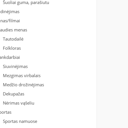
Šuoliai guma, parašiutu
odinėjimas
inas/filmai
iaudies menas
Tautodailė
Folkloras
ankdarbiai
Siuvinėjimas
Mezgimas virbalais
Medžio drožinėjimas
Dekupažas
Nėrimas vąšeliu
portas
Sportas namuose