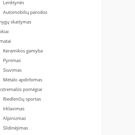
Lenktynės
Automobilių parodos
nygų skaitymas
okiai
matai
Keramikos gamyba
Pynimas
Siuvimas
Metalo apdirbimas
kstremalūs pomėgiai
Riedlenčių sportas
Irklavimas
Alpinizmas
Slidinėjimas