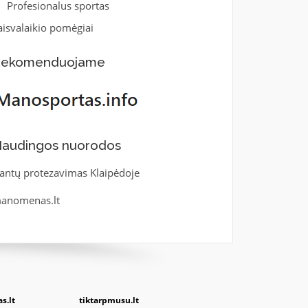
Profesionalus sportas
aisvalaikio pomėgiai
ekomenduojame
audingos nuorodos
antų protezavimas Klaipėdoje
anomenas.lt
s.lt
tiktarpmusu.lt