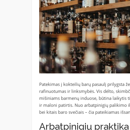
Patekimas į kokteilių barų pasaulį prilygsta žen
rafinuotumas ir linksmybės. Vis dėlto, skimb
mišiniams barmenų induose, būtina laikytis t
ir maloni patirtis. Nuo arbatpinigių palikimo i
bei kitais baro svečiais – čia pateikiamas išs
Arbatpinigių praktika