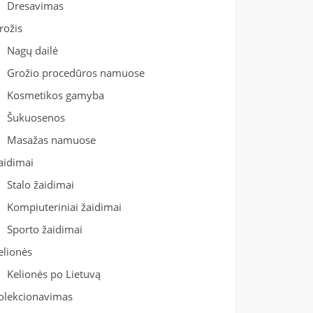
Dresavimas
rožis
Nagų dailė
Grožio procedūros namuose
Kosmetikos gamyba
Šukuosenos
Masažas namuose
aidimai
Stalo žaidimai
Kompiuteriniai žaidimai
Sporto žaidimai
elionės
Kelionės po Lietuvą
olekcionavimas