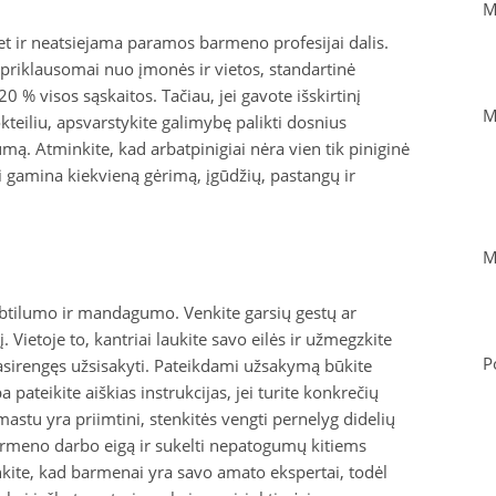
M
et ir neatsiejama paramos barmeno profesijai dalis.
s priklausomai nuo įmonės ir vietos, standartinė
 % visos sąskaitos. Tačiau, jei gavote išskirtinį
M
eiliu, apsvarstykite galimybę palikti dosnius
mą. Atminkite, kad arbatpinigiai nėra vien tik piniginė
iai gamina kiekvieną gėrimą, įgūdžių, pastangų ir
M
btilumo ir mandagumo. Venkite garsių gestų ar
etoje to, kantriai laukite savo eilės ir užmegzkite
P
asirengęs užsisakyti. Pateikdami užsakymą būkite
pateikite aiškias instrukcijas, jei turite konkrečių
astu yra priimtini, stenkitės vengti pernelyg didelių
 barmeno darbo eigą ir sukelti nepatogumų kitiems
ite, kad barmenai yra savo amato ekspertai, todėl