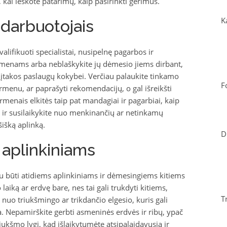
 kai ieškote patarimų, kaip pasirinkti gėrimus.
K
darbuotojais
valifikuoti specialistai, nusipelnę pagarbos ir
menams arba neblaškykite jų dėmesio jiems dirbant,
ėti įtakos paslaugų kokybei. Verčiau palaukite tinkamo
F
enu, ar paprašyti rekomendacijų, o gal išreikšti
menais elkitės taip pat mandagiai ir pagarbiai, kaip
je, ir susilaikykite nuo menkinančių ar netinkamų
išką aplinką.
D
aplinkiniams
u būti atidiems aplinkiniams ir dėmesingiems kitiems
iką ar erdvę bare, nes tai gali trukdyti kitiems,
T
nuo triukšmingo ar trikdančio elgesio, kuris gali
. Nepamirškite gerbti asmeninės erdvės ir ribų, ypač
riukšmo lygį, kad išlaikytumėte atsipalaidavusią ir