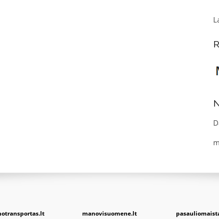
L
R
N
D
m
otransportas.lt
manovisuomene.lt
pasauliomaista