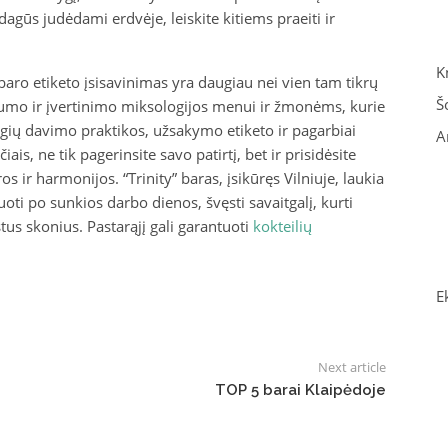
agūs judėdami erdvėje, leiskite kitiems praeiti ir
K
baro etiketo įsisavinimas yra daugiau nei vien tam tikrų
Š
gumo ir įvertinimo miksologijos menui ir žmonėms, kurie
igių davimo praktikos, užsakymo etiketo ir pagarbiai
A
ais, ne tik pagerinsite savo patirtį, bet ir prisidėsite
 ir harmonijos. “Trinity” baras, įsikūręs Vilniuje, laukia
uoti po sunkios darbo dienos, švęsti savaitgalį, kurti
tus skonius. Pastarąjį gali garantuoti
kokteilių
E
Next article
TOP 5 barai Klaipėdoje