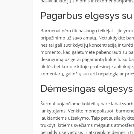
pasikliaukite jų žiniomis ir rekomendacijomis,
Pagarbus elgesys su 
Barmenai nėra tik paslaugų teikėjai – jie yra k
pripažinimo už savo amatą. Netrukdykite bar
nes tai gali sutrikdyti jų koncentraciją ir tur
momento, kad galėtumėte pabendrauti su barm
dėkingumą už gerai pagamintą kokteilį. Su bar
tikitės bet kurioje kitoje profesinėje aplinko
komentarų, galinčių sukurti nepatogią ar prieš
Dėmesingas elgesys 
Šurmuliuojančiame kokteilių bare labai svarb
lankytojams. Venkite monopolizuoti barmeno la
laukiantiems užsakymo. Taip pat susilaikykite 
trukdyti kitiems svečiams mėgautis atmosfera
perpildytose vietose, ir atkreipkite dėmesį į t