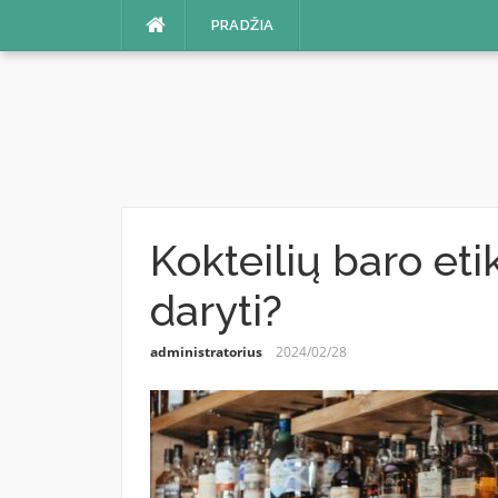
Skip
PRADŽIA
to
content
Kokteilių baro etik
daryti?
administratorius
2024/02/28