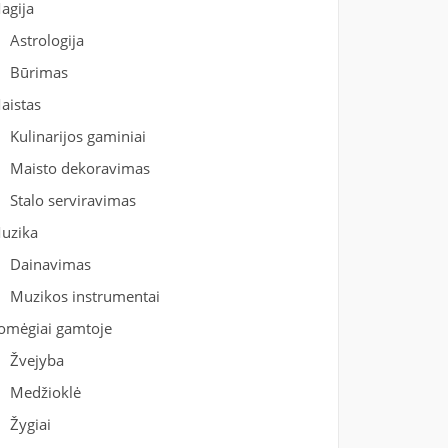
agija
Astrologija
Būrimas
aistas
Kulinarijos gaminiai
Maisto dekoravimas
Stalo serviravimas
uzika
Dainavimas
Muzikos instrumentai
omėgiai gamtoje
Žvejyba
Medžioklė
Žygiai