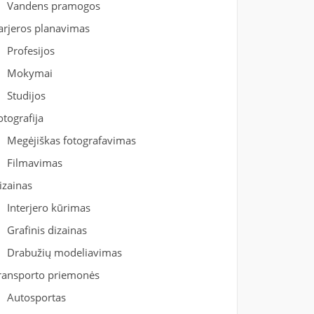
Vandens pramogos
arjeros planavimas
Profesijos
Mokymai
Studijos
otografija
Megėjiškas fotografavimas
Filmavimas
izainas
Interjero kūrimas
Grafinis dizainas
Drabužių modeliavimas
ransporto priemonės
Autosportas