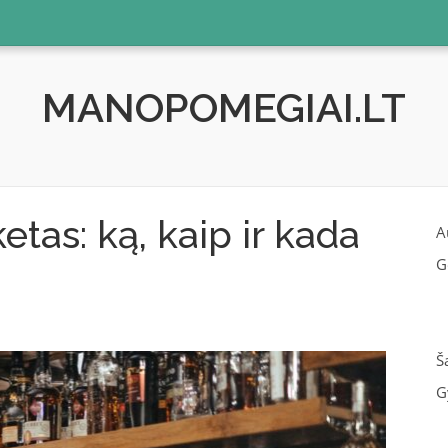
MANOPOMEGIAI.LT
etas: ką, kaip ir kada
A
G
Š
G