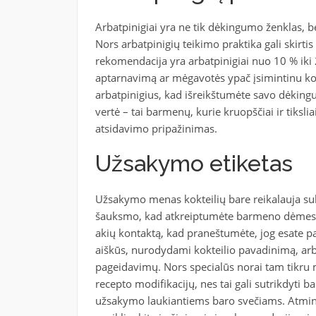
Arbatpinigiai yra ne tik dėkingumo ženklas, b
Nors arbatpinigių teikimo praktika gali skirti
rekomendacija yra arbatpinigiai nuo 10 % iki 20
aptarnavimą ar mėgavotės ypač įsimintinu kokt
arbatpinigius, kad išreikštumėte savo dėkingu
vertė – tai barmenų, kurie kruopščiai ir tiksl
atsidavimo pripažinimas.
Užsakymo etiketas
Užsakymo menas kokteilių bare reikalauja su
šauksmo, kad atkreiptumėte barmeno dėmesį. Vi
akių kontaktą, kad praneštumėte, jog esate p
aiškūs, nurodydami kokteilio pavadinimą, arba 
pageidavimų. Nors specialūs norai tam tikru m
recepto modifikacijų, nes tai gali sutrikdyti
užsakymo laukiantiems baro svečiams. Atmink