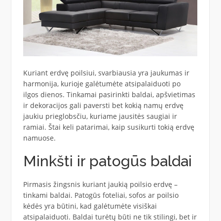
Kuriant erdvę poilsiui, svarbiausia yra jaukumas ir
harmonija, kurioje galėtumėte atsipalaiduoti po
ilgos dienos. Tinkamai pasirinkti baldai, apšvietimas
ir dekoracijos gali paversti bet kokią namų erdvę
jaukiu prieglobsčiu, kuriame jausitės saugiai ir
ramiai. Štai keli patarimai, kaip susikurti tokią erdvę
namuose.
Minkšti ir patogūs baldai
Pirmasis žingsnis kuriant jaukią poilsio erdvę –
tinkami baldai. Patogūs foteliai, sofos ar poilsio
kėdės yra būtini, kad galėtumėte visiškai
atsipalaiduoti. Baldai turėtų būti ne tik stilingi, bet ir