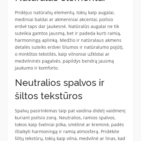
Pridėjus natūralių elementų, tokių kaip augalai,
mediniai baldai ar akmeniniai akcentai, poilsio
erdvė taps dar jaukesnė. Natūralūs augalai ne tik
suteikia gamtos jausmą, bet ir padeda kurti ramią,
harmoningą aplinką. Medžio ir natūralaus akmens
detalės suteiks erdvei šilumos ir natūralumo pojūtį,
o minkštos tekstilės, kaip vilnoniai užklotai ar
medvilninės pagalvės, papildys bendrą jausmą
jaukumo ir komforto.
Neutralios spalvos ir
šiltos tekstūros
Spalvų pasirinkimas taip pat vaidina didelį vaidmenį
kuriant poilsio zoną. Neutralios, ramios spalvos,
tokios kaip švelniai pilka, smėlinė ar kreminė, padės
išlaikyti harmoningą ir ramią atmosferą. Pridėkite
šiltų tekstūrų, tokių kaip vilna, medvilnė ar linas, kad