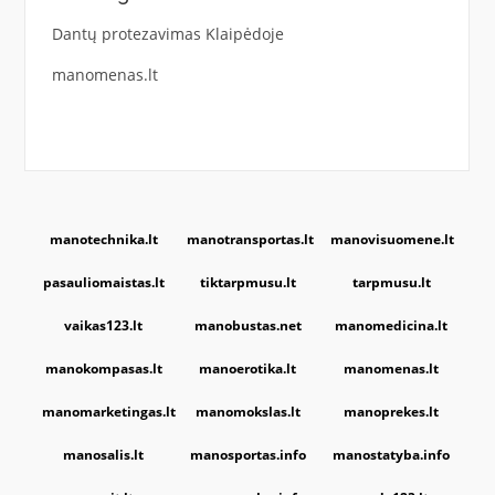
Dantų protezavimas Klaipėdoje
manomenas.lt
manotechnika.lt
manotransportas.lt
manovisuomene.lt
pasauliomaistas.lt
tiktarpmusu.lt
tarpmusu.lt
vaikas123.lt
manobustas.net
manomedicina.lt
manokompasas.lt
manoerotika.lt
manomenas.lt
manomarketingas.lt
manomokslas.lt
manoprekes.lt
manosalis.lt
manosportas.info
manostatyba.info