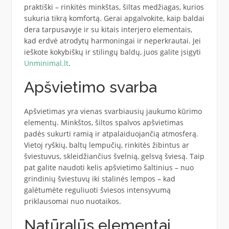
praktiški – rinkitės minkštas, šiltas medžiagas, kurios
sukuria tikrą komfortą. Gerai apgalvokite, kaip baldai
dera tarpusavyje ir su kitais interjero elementais,
kad erdvė atrodytų harmoningai ir neperkrautai. Jei
ieškote kokybiškų ir stilingų baldų, juos galite įsigyti
Unminimal.lt
.
Apšvietimo svarba
Apšvietimas yra vienas svarbiausių jaukumo kūrimo
elementų. Minkštos, šiltos spalvos apšvietimas
padės sukurti ramią ir atpalaiduojančią atmosferą.
Vietoj ryškių, baltų lempučių, rinkitės žibintus ar
šviestuvus, skleidžiančius švelnią, gelsvą šviesą. Taip
pat galite naudoti kelis apšvietimo šaltinius – nuo
grindinių šviestuvų iki stalinės lempos – kad
galėtumėte reguliuoti šviesos intensyvumą
priklausomai nuo nuotaikos.
Natūralūs elementai