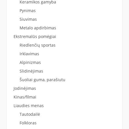
Keramikos gamyba
Pynimas
Siuvimas
Metalo apdirbimas
Ekstremalūs pomėgiai
Riedlenčių sportas
Irklavimas
Alpinizmas
Slidinėjimas
Šuoliai guma, parašiutu
Jodinėjimas
Kinas/filmai
Liaudies menas
Tautodailė
Folkloras