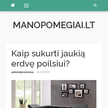
Skip
Menu
to
content
MANOPOMEGIAI.LT
Kaip sukurti jaukią
erdvę poilsiui?
administratorius
2024/09/30