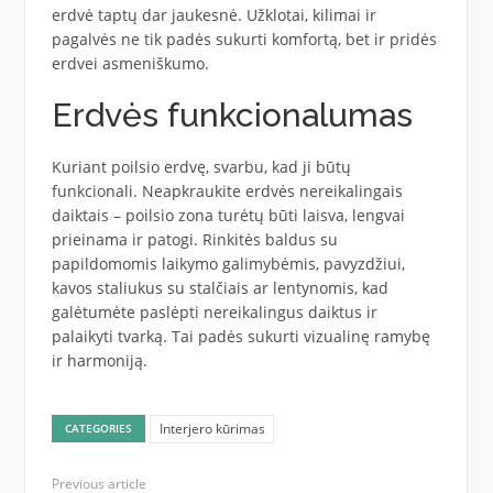
erdvė taptų dar jaukesnė. Užklotai, kilimai ir
pagalvės ne tik padės sukurti komfortą, bet ir pridės
erdvei asmeniškumo.
Erdvės funkcionalumas
Kuriant poilsio erdvę, svarbu, kad ji būtų
funkcionali. Neapkraukite erdvės nereikalingais
daiktais – poilsio zona turėtų būti laisva, lengvai
prieinama ir patogi. Rinkitės baldus su
papildomomis laikymo galimybėmis, pavyzdžiui,
kavos staliukus su stalčiais ar lentynomis, kad
galėtumėte paslėpti nereikalingus daiktus ir
palaikyti tvarką. Tai padės sukurti vizualinę ramybę
ir harmoniją.
Interjero kūrimas
CATEGORIES
Previous article