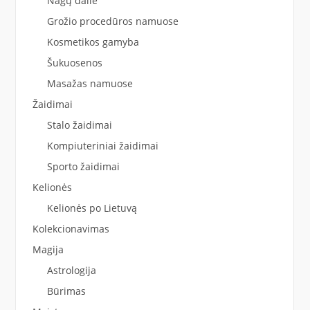
Nagų dailė
Grožio procedūros namuose
Kosmetikos gamyba
Šukuosenos
Masažas namuose
Žaidimai
Stalo žaidimai
Kompiuteriniai žaidimai
Sporto žaidimai
Kelionės
Kelionės po Lietuvą
Kolekcionavimas
Magija
Astrologija
Būrimas