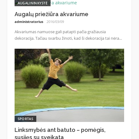
AUGALININKYSTĖ
Augalų priežiūra akvariume
administratorius
2016/03/09
Akvariumas namuose gali patapti pačia gražiausia
dekoracija. Tačiau svarbu žinoti, kad ši dekoracija tai nėra...
SPORTAS
Linksmybės ant batuto – pomėgis,
susijęs su sveikata