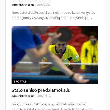
administratorius
2016/03/04
Nors batutai dažniausiai yra siejami su vaikais ir vaikystės
pramogomis, vis daugiau žmonių batutus atranda jau...
SPORTAS
Stalo teniso pradžiamokslis
administratorius
2016/03/04
Jau kuris laikas tiek pasaulyje, tiek Lietuvoje sparčiai
populiarėja stalo teniso žaidimas. Specifinis, itin aktyvus...