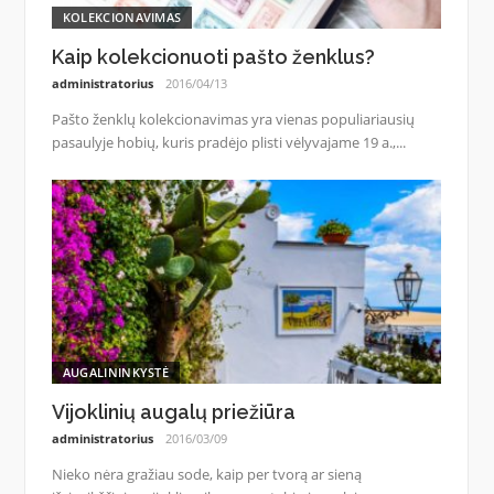
KOLEKCIONAVIMAS
Kaip kolekcionuoti pašto ženklus?
administratorius
2016/04/13
Pašto ženklų kolekcionavimas yra vienas populiariausių
pasaulyje hobių, kuris pradėjo plisti vėlyvajame 19 a.,...
AUGALININKYSTĖ
Vijoklinių augalų priežiūra
administratorius
2016/03/09
Nieko nėra gražiau sode, kaip per tvorą ar sieną