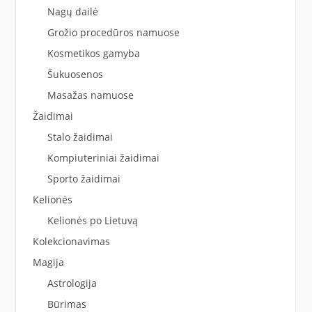
Nagų dailė
Grožio procedūros namuose
Kosmetikos gamyba
Šukuosenos
Masažas namuose
Žaidimai
Stalo žaidimai
Kompiuteriniai žaidimai
Sporto žaidimai
Kelionės
Kelionės po Lietuvą
Kolekcionavimas
Magija
Astrologija
Būrimas