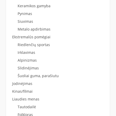
Keramikos gamyba
Pynimas
Siuvimas
Metalo apdirbimas
Ekstremalūs pomėgiai
Riedlenčių sportas
Irklavimas
Alpinizmas
Slidinėjimas
Šuoliai guma, parašiutu
Jodinėjimas
Kinas/filmai
Liaudies menas
Tautodailė
Folkloras