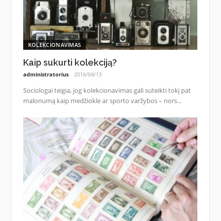
KOLEKCIONAVIMAS
Kaip sukurti kolekciją?
administratorius
2016/04/13
Sociologai teigia, jog kolekcionavimas gali suteikti tokį pat
malonumą kaip medžioklė ar sporto varžybos – nors...