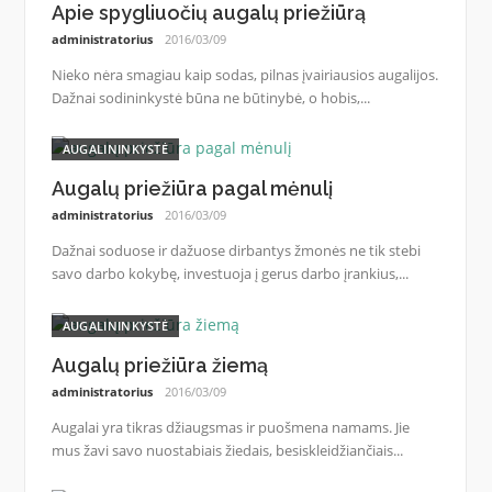
Apie spygliuočių augalų priežiūrą
administratorius
2016/03/09
Nieko nėra smagiau kaip sodas, pilnas įvairiausios augalijos.
Dažnai sodininkystė būna ne būtinybė, o hobis,...
AUGALININKYSTĖ
Augalų priežiūra pagal mėnulį
administratorius
2016/03/09
Dažnai soduose ir dažuose dirbantys žmonės ne tik stebi
savo darbo kokybę, investuoja į gerus darbo įrankius,...
AUGALININKYSTĖ
Augalų priežiūra žiemą
administratorius
2016/03/09
Augalai yra tikras džiaugsmas ir puošmena namams. Jie
mus žavi savo nuostabiais žiedais, besiskleidžiančiais...