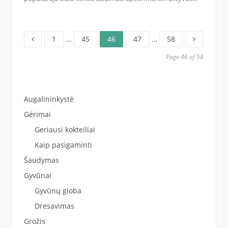
Page
Page
Page
Page
Page
Posts
1
…
45
46
47
…
58
pagination
Page 46 of 58
Augalininkystė
Gėrimai
Geriausi kokteiliai
Kaip pasigaminti
Šaudymas
Gyvūnai
Gyvūnų globa
Dresavimas
Grožis