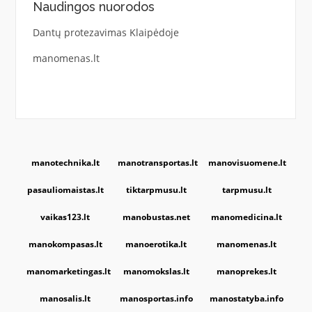
Naudingos nuorodos
Dantų protezavimas Klaipėdoje
manomenas.lt
manotechnika.lt
manotransportas.lt
manovisuomene.lt
pasauliomaistas.lt
tiktarpmusu.lt
tarpmusu.lt
vaikas123.lt
manobustas.net
manomedicina.lt
manokompasas.lt
manoerotika.lt
manomenas.lt
manomarketingas.lt
manomokslas.lt
manoprekes.lt
manosalis.lt
manosportas.info
manostatyba.info