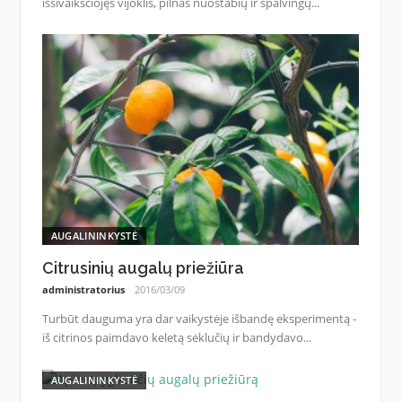
išsivaikščiojęs vijoklis, pilnas nuostabių ir spalvingų...
AUGALININKYSTĖ
Citrusinių augalų priežiūra
administratorius
2016/03/09
Turbūt dauguma yra dar vaikystėje išbandę eksperimentą -
iš citrinos paimdavo keletą sėklučių ir bandydavo...
AUGALININKYSTĖ