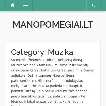
Skip
Menu
to
content
MANOPOMEGIAI.LT
Category:
Muzika
Su muzika žmonės susiduria kiekvieną dieną.
Muzika yra ne tik tam tikrų muzikos instrumentų
skleidžiami garsai, bet ir visi garsai, girdimi artimoje
aplinkoje. Dažnai žmonės klausosi jiems
patinkančios muzikos norėdami produktyviau
mokytis ar dirbi, muzika padeda susikaupti ir
pamiršti stresą. Taip pat neretai muzika padeda
jausti tam tikrus jausmus, patirti emocijas – tai
įdomus ir labai gražus pomėgis, kuris jaudina