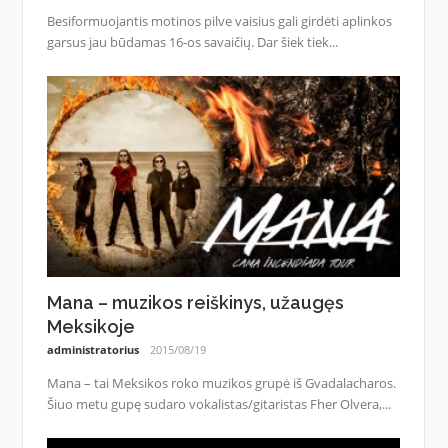
Besiformuojantis motinos pilve vaisius gali girdėti aplinkos
garsus jau būdamas 16-os savaičių. Dar šiek tiek...
Mana – muzikos reiškinys, užaugęs
Meksikoje
administratorius
2015/08/19
Mana – tai Meksikos roko muzikos grupė iš Gvadalacharos.
Šiuo metu gupę sudaro vokalistas/gitaristas Fher Olvera,...