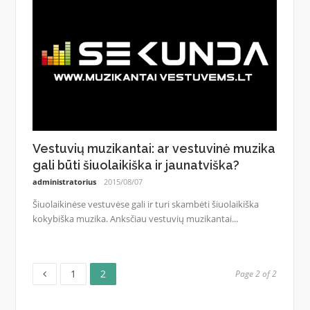
Vestuvių muzikantai: ar vestuvinė muzika
gali būti šiuolaikiška ir jaunatviška?
administratorius
2015/08/07
Šiuolaikinėse vestuvėse gali ir turi skambėti šiuolaikiška
kokybiška muzika. Anksčiau vestuvių muzikantai...
Page
Page
Posts
1
2
Page 2 of 2
pagination