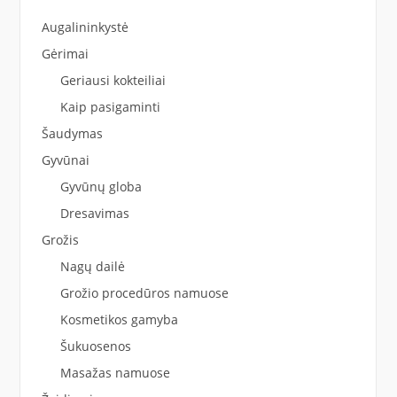
Augalininkystė
Gėrimai
Geriausi kokteiliai
Kaip pasigaminti
Šaudymas
Gyvūnai
Gyvūnų globa
Dresavimas
Grožis
Nagų dailė
Grožio procedūros namuose
Kosmetikos gamyba
Šukuosenos
Masažas namuose