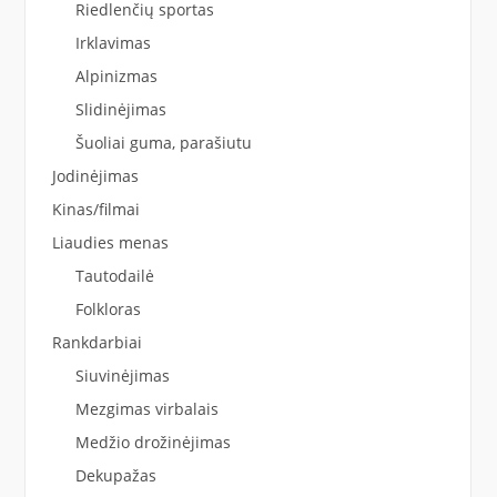
Riedlenčių sportas
Irklavimas
Alpinizmas
Slidinėjimas
Šuoliai guma, parašiutu
Jodinėjimas
Kinas/filmai
Liaudies menas
Tautodailė
Folkloras
Rankdarbiai
Siuvinėjimas
Mezgimas virbalais
Medžio drožinėjimas
Dekupažas