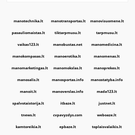
manotechnika.lt
manotransportas.lt
manovisuomene.lt
pasauliomaistas.lt
tiktarpmusu.lt
tarpmusu.lt
vaikas123.lt
manobustas.net
manomedicina.lt
manokompasas.lt
manoerotika.lt
manomenas.lt
manomarketingas.lt
manomokslas.lt
manoprekes.lt
manosalis.lt
manosportas.info
manostatyba.info
manoit.lt
manoverslas.info
mada123.lt
spalvotaistorija.lt
itbaze.lt
justnet.lt
tnews.lt
cvpavyzdys.com
weboaze.lt
kamtoreikia.lt
epbaze.lt
toplaisvalaikis.lt