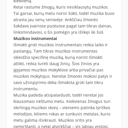
kiekvieną.
Retai rastume žmogų, kuris nesiklausytų muzikos.
Tai garsai, kurių metu norisi šokti, todėl muzika buvo
atrasta jau senų senovėje. Ankščiau žmonės
šokdavo įvairiose puotuose pagal tam tikras dainas,
linksmindavosi, o šis pomėgis yra išlikęs iki šiol.
Muzikos instrumentai
Išmokti groti muzikos instrumentais reikia laiko ir
pastangų. Tam tikras muzikos instrumentas
skleidžia specifinę muziką, kurią norint išmokti
atlikti, reikia turėti daug žinių. Šios žinios yra
įgyjamos muzikos mokyklose arba privačiai pas
muzikos mokytojus. Neretai žmonės mokosi patys ir
savo užsispyrimo dėka išmoksta groti tam tikru
instrumentu.
Muzika padeda atsipalaiduoti, todėl neretai jos
klausomasi nėštumo metu. Kiekvienas žmogus turi
skirtingą muzikos skonį – vieniems patinka lyriškos
melodijos, kitiems rokas ar sunkusis metalas, kurio
metu galima išsikrauti. Muzikos sritis yra
nemirštanti, o netgi atvirkščiai – vis labiau vystosi.