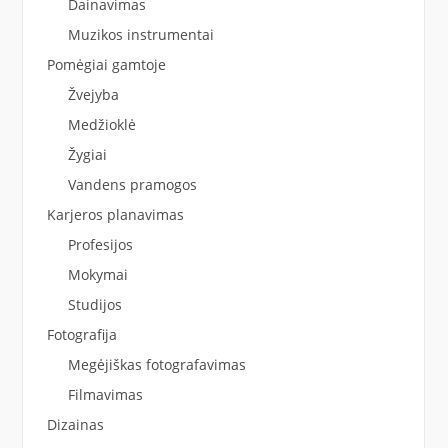
Dainavimas
Muzikos instrumentai
Pomėgiai gamtoje
Žvejyba
Medžioklė
Žygiai
Vandens pramogos
Karjeros planavimas
Profesijos
Mokymai
Studijos
Fotografija
Megėjiškas fotografavimas
Filmavimas
Dizainas